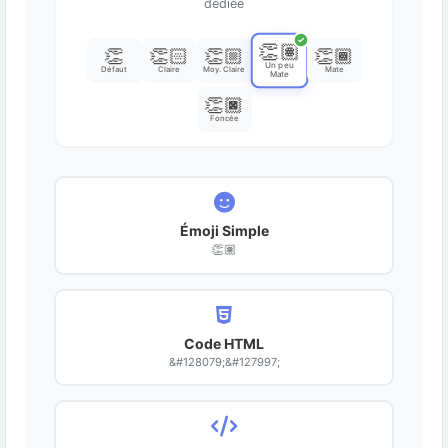
dédiée
✓
👏🏽
👏
👏🏻
👏🏼
👏🏾
Un peu
Défaut
Claire
Moy. Claire
Mate
Mate
👏🏿
Foncée
Émoji Simple
👏🏽
Code HTML
&#128079;&#127997;