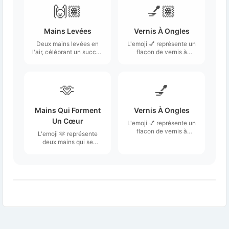
🙌🏽
💅🏽
Mains Levées
Vernis À Ongles
Deux mains levées en
L'emoji 💅 représente un
l'air, célébrant un succès
flacon de vernis à
ou un autre événement
ongles avec une main
joyeux.
souvent associée à une
pose élégante ou
décontractée.
🫶
💅
Mains Qui Forment
Vernis À Ongles
Un Cœur
L'emoji 💅 représente un
flacon de vernis à
L'emoji 🫶 représente
ongles avec une main
deux mains qui se
souvent associée à une
rejoignent pour former
pose élégante ou
un cœur.
décontractée.