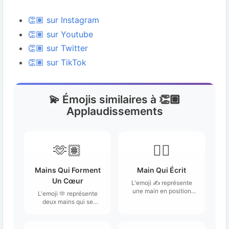
👏🏽 sur Instagram
👏🏽 sur Youtube
👏🏽 sur Twitter
👏🏽 sur TikTok
💫 Émojis similaires à 👏🏽
Applaudissements
🫶🏽
✍🏽
Mains Qui Forment
Main Qui Écrit
Un Cœur
L'emoji ✍️ représente
une main en position
L'emoji 🫶 représente
d'écriture, souvent
deux mains qui se
illustrée avec un stylo
rejoignent pour former
ou un crayon.
un cœur.