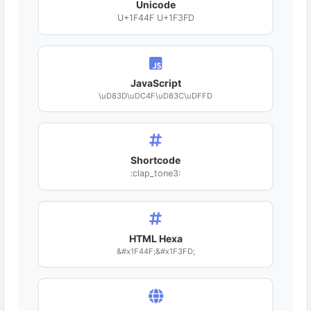
Unicode
U+1F44F U+1F3FD
JavaScript
\uD83D\uDC4F\uD83C\uDFFD
Shortcode
:clap_tone3:
HTML Hexa
&#x1F44F;&#x1F3FD;