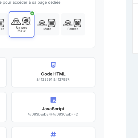
te pour accéder à sa page dédiée
✓
🙏🏽
🏼
🙏🏾
🙏🏿
Un peu
ire
Mate
Foncée
Mate
Code HTML
&#128591;&#127997;
JavaScript
\uD83D\uDE4F\uD83C\uDFFD