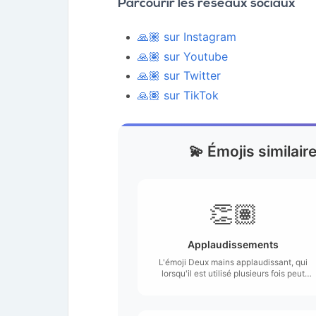
Parcourir les réseaux sociaux
🙏🏽 sur Instagram
🙏🏽 sur Youtube
🙏🏽 sur Twitter
🙏🏽 sur TikTok
💫 Émojis similair
👏🏽
Applaudissements
L'émoji Deux mains applaudissant, qui
lorsqu'il est utilisé plusieurs fois peut
être employé comme une série
d'applaudissements.