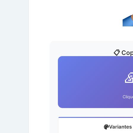
📋 Cop
Cliqu
Variantes