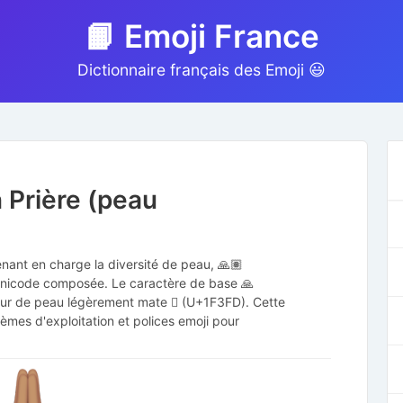
📙 Emoji France
Dictionnaire français des Emoji 😃
 Prière (peau
enant en charge la diversité de peau, 🙏🏽
 Unicode composée. Le caractère de base 🙏
teur de peau légèrement mate 🏽 (U+1F3FD). Cette
èmes d'exploitation et polices emoji pour