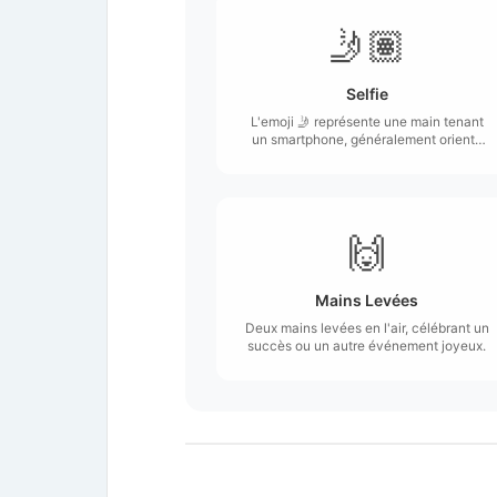
🤳🏽
Selfie
L'emoji 🤳 représente une main tenant
un smartphone, généralement orienté
vers l'utilisateur, suggérant qu'il est en
train de prendre un selfie.
🙌
Mains Levées
Deux mains levées en l'air, célébrant un
succès ou un autre événement joyeux.