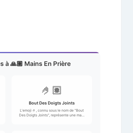
es à 🙏🏽 Mains En Prière
🤌🏽
Bout Des Doigts Joints
L'emoji 🤌, connu sous le nom de "Bout
Des Doigts Joints", représente une main
avec les doigts légèrement repliés et les
bouts des doigts touchant presque.