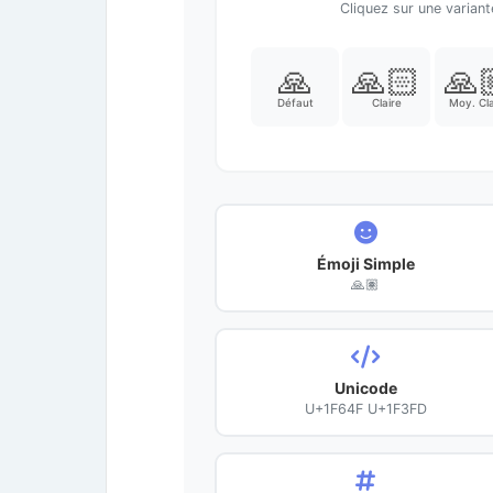
Cliquez sur une varian
🙏
🙏🏻
🙏
Défaut
Claire
Moy. Cla
Émoji Simple
🙏🏽
Unicode
U+1F64F U+1F3FD