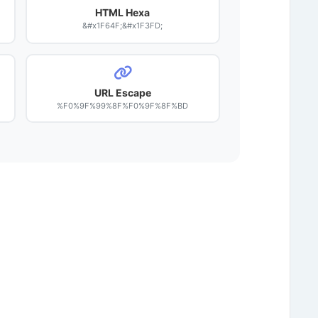
HTML Hexa
&#x1F64F;&#x1F3FD;
URL Escape
%F0%9F%99%8F%F0%9F%8F%BD