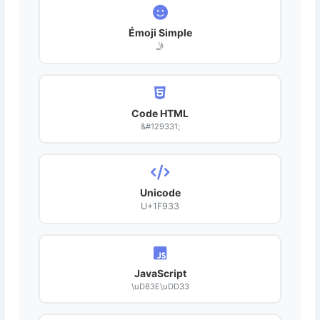
Émoji Simple
🤳
Code HTML
&#129331;
Unicode
U+1F933
JavaScript
\uD83E\uDD33