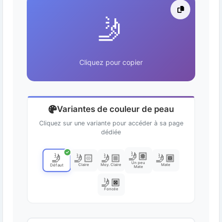
🤳
Cliquez pour copier
Variantes de couleur de peau
Cliquez sur une variante pour accéder à sa page
dédiée
✓
🤳🏽
🤳
🤳🏻
🤳🏼
🤳🏾
Un peu
Claire
Moy. Claire
Mate
Défaut
Mate
🤳🏿
Foncée