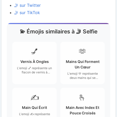
🤳 sur Twitter
🤳 sur TikTok
💫 Émojis similaires à 🤳 Selfie
💅
🫶
Vernis À Ongles
Mains Qui Forment
Un Cœur
L'emoji 💅 représente un
flacon de vernis à
L'emoji 🫶 représente
ongles avec une main
deux mains qui se
souvent associée à une
rejoignent pour former
pose élégante ou
un cœur.
décontractée.
✍️
🫰
Main Qui Écrit
Main Avec Index Et
Pouce Croisés
L'emoji ✍️ représente