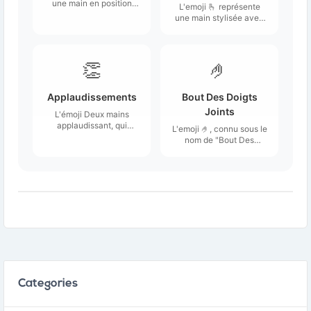
une main en position
L'emoji 🫰 représente
d'écriture, souvent
une main stylisée avec
illustrée avec un stylo
l'index et le pouce
ou un crayon.
croisés, formant un
geste qui évoque à la
fois la chance et une
👏
🤌
sorte de promesse.
Applaudissements
Bout Des Doigts
Joints
L'émoji Deux mains
applaudissant, qui
L'emoji 🤌, connu sous le
lorsqu'il est utilisé
nom de "Bout Des
plusieurs fois peut être
Doigts Joints",
employé comme une
représente une main
série
avec les doigts
d'applaudissements.
légèrement repliés et les
bouts des doigts
touchant presque.
Categories