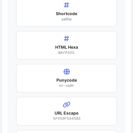
Shortcode
:selfie:
HTML Hexa
&#x1F933;
Punycode
xn--sq9h
URL Escape
%F0%9F%A4%B3