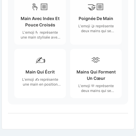
🫰🏼
🤝🏼
Main Avec Index Et
Poignée De Main
Pouce Croisés
L'emoji 🤝 représente
deux mains qui se
L'emoji 🫰 représente
serrent, symbolisant une
une main stylisée avec
poignée de main.
l'index et le pouce
croisés, formant un
geste qui évoque à la
fois la chance et une
✍️
🫶
sorte de promesse.
Main Qui Écrit
Mains Qui Forment
Un Cœur
L'emoji ✍️ représente
une main en position
L'emoji 🫶 représente
d'écriture, souvent
deux mains qui se
illustrée avec un stylo
rejoignent pour former
ou un crayon.
un cœur.