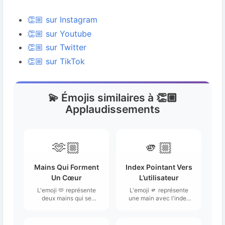
👏🏼 sur Instagram
👏🏼 sur Youtube
👏🏼 sur Twitter
👏🏼 sur TikTok
💫 Émojis similaires à 👏🏼
Applaudissements
🫶🏼
🫵🏼
Mains Qui Forment
Index Pointant Vers
Un Cœur
L’utilisateur
L'emoji 🫶 représente
L'emoji 🫵 représente
deux mains qui se
une main avec l'index
rejoignent pour former
pointant directement
un cœur.
vers l'utilisateur.