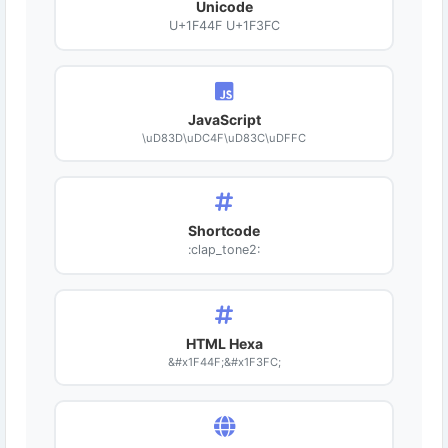
Unicode
U+1F44F U+1F3FC
JavaScript
\uD83D\uDC4F\uD83C\uDFFC
Shortcode
:clap_tone2:
HTML Hexa
&#x1F44F;&#x1F3FC;