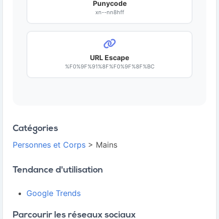
Punycode
xn--nn8hff
URL Escape
%F0%9F%91%8F%F0%9F%8F%BC
Catégories
Personnes et Corps
> Mains
Tendance d'utilisation
Google Trends
Parcourir les réseaux sociaux