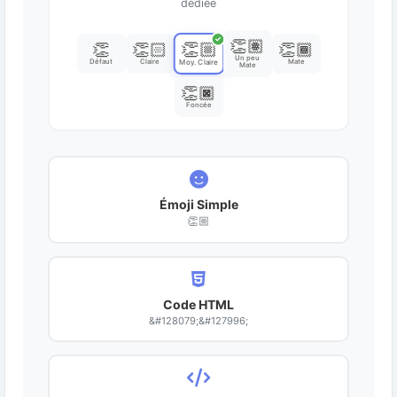
dédiée
✓
👏🏽
👏🏼
👏
👏🏻
👏🏾
Un peu
Défaut
Claire
Mate
Moy. Claire
Mate
👏🏿
Foncée
Émoji Simple
👏🏼
Code HTML
&#128079;&#127996;