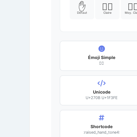
✋
✋🏻
✋
Défaut
Claire
Moy. Cla
Émoji Simple
✋🏾
Unicode
U+270B U+1F3FE
Shortcode
:raised_hand_tone4: