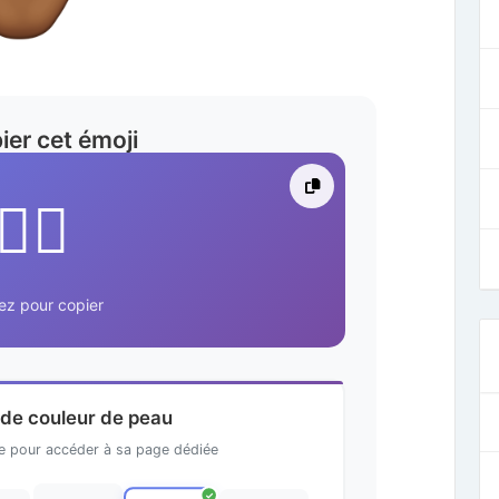
ier cet émoji
✋🏾
ez pour copier
 de couleur de peau
te pour accéder à sa page dédiée
✓