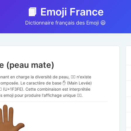
📙 Emoji France
Dictionnaire français des Emoji 😃
ée (peau mate)
nant en charge la diversité de peau, ✋🏾 n'existe
 composée. Le caractère de base ✋ (Main Levée)
🏾 (U+1F3FE). Cette combinaison est interprétée
s emoji pour produire l'affichage unique ✋🏾.