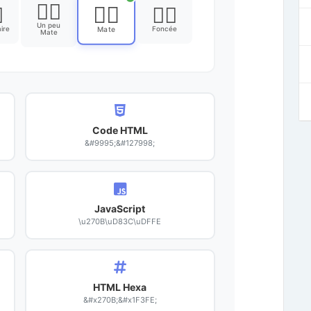
✋🏽
✋🏾

✋🏿
Un peu
ire
Foncée
Mate
Mate
Code HTML
&#9995;&#127998;
JavaScript
\u270B\uD83C\uDFFE
HTML Hexa
&#x270B;&#x1F3FE;