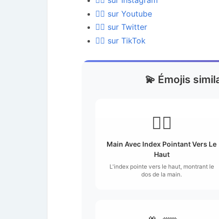
✋🏾 sur Instagram
✋🏾 sur Youtube
✋🏾 sur Twitter
✋🏾 sur TikTok
💫 Émojis simil
👆🏾
Main Avec Index Pointant Vers Le
Haut
L'index pointe vers le haut, montrant le
dos de la main.