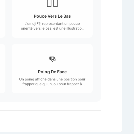
👎🏾
Pouce Vers Le Bas
L'emoji 👎, représentant un pouce
orienté vers le bas, est une illustration
simple et reconnaissable d'une main
avec le pouce en position descendante.
👊
Poing De Face
Un poing affiché dans une position pour
frapper quelqu'un, ou pour frapper à
coups de poing une autre personne.