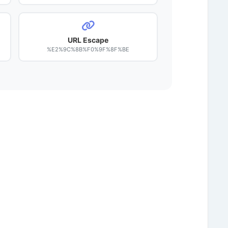
URL Escape
%E2%9C%8B%F0%9F%8F%BE