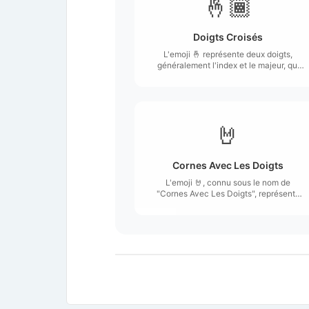
🤞🏾
Doigts Croisés
L'emoji 🤞 représente deux doigts,
généralement l'index et le majeur, qui
sont croisés.
🤘
Cornes Avec Les Doigts
L'emoji 🤘, connu sous le nom de
"Cornes Avec Les Doigts", représente
une main avec le pouce, l'index et
l'auriculaire levés, tandis que le majeur
et l'annulaire sont repliés.