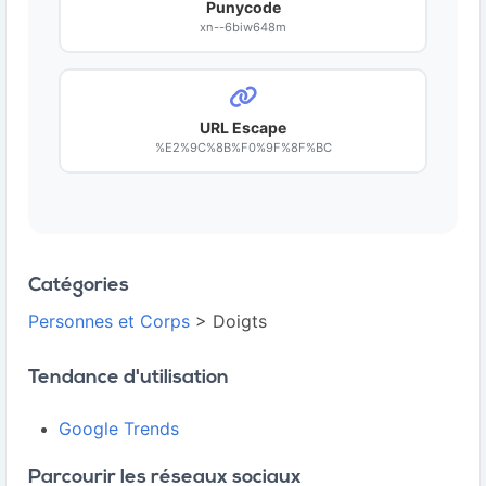
Punycode
xn--6biw648m
URL Escape
%E2%9C%8B%F0%9F%8F%BC
Catégories
Personnes et Corps
> Doigts
Tendance d'utilisation
Google Trends
Parcourir les réseaux sociaux