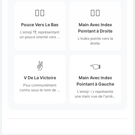
👎🏼
👉🏼
Pouce Vers Le Bas
Main Avec Index
Pointant à Droite
L'emoji 👎, représentant
un pouce orienté vers le
L'index pointe vers la
bas, est une illustration
droite.
simple et reconnaissable
d'une main avec le
pouce en position
descendante.
✌️
👈
V De La Victoire
Main Avec Index
Pointant à Gauche
Plus communément
connu sous le nom de ✌️
L'emoji 👈 représente
Peace Sign, mais
une main vue de l'arrière
traditionnellement
avec un index pointant
appelé "Main de la
vers la gauche.
victoire".