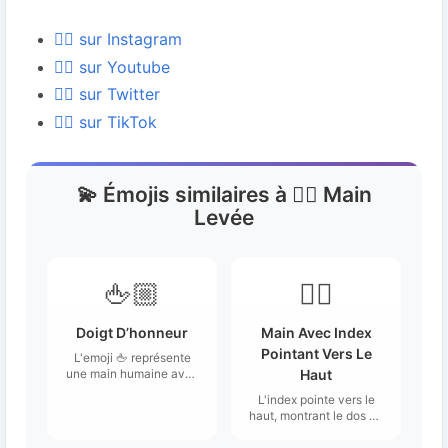
✋🏼 sur Instagram
✋🏼 sur Youtube
✋🏼 sur Twitter
✋🏼 sur TikTok
💫 Émojis similaires à ✋🏼 Main
Levée
🖕🏼
👆🏼
Doigt D’honneur
Main Avec Index
Pointant Vers Le
L'emoji 🖕 représente
une main humaine avec
Haut
le majeur dressé vers le
L'index pointe vers le
haut, les autres doigts
haut, montrant le dos de
étant repliés.
la main.