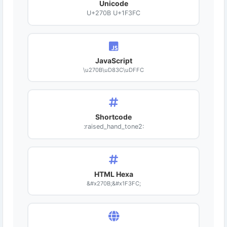
Unicode
U+270B U+1F3FC
JavaScript
\u270B\uD83C\uDFFC
Shortcode
:raised_hand_tone2:
HTML Hexa
&#x270B;&#x1F3FC;