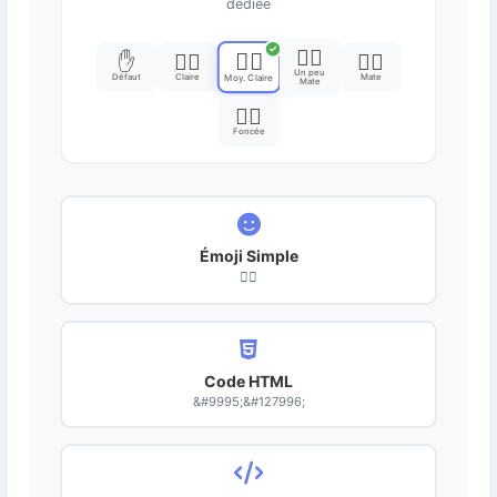
dédiée
✓
✋🏽
✋🏼
✋
✋🏻
✋🏾
Un peu
Défaut
Claire
Mate
Moy. Claire
Mate
✋🏿
Foncée
Émoji Simple
✋🏼
Code HTML
&#9995;&#127996;