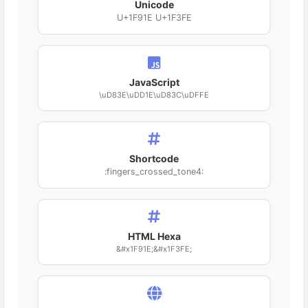
Unicode
U+1F91E U+1F3FE
JavaScript
\uD83E\uDD1E\uD83C\uDFFE
Shortcode
:fingers_crossed_tone4:
HTML Hexa
&#x1F91E;&#x1F3FE;