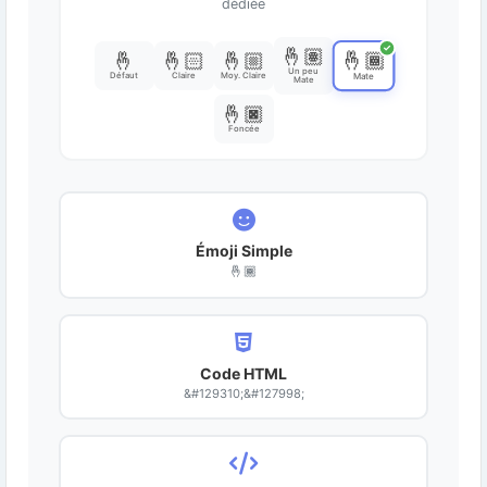
dédiée
✓
🤞🏽
🤞🏾
🤞
🤞🏻
🤞🏼
Un peu
Défaut
Claire
Moy. Claire
Mate
Mate
🤞🏿
Foncée
Émoji Simple
🤞🏾
Code HTML
&#129310;&#127998;