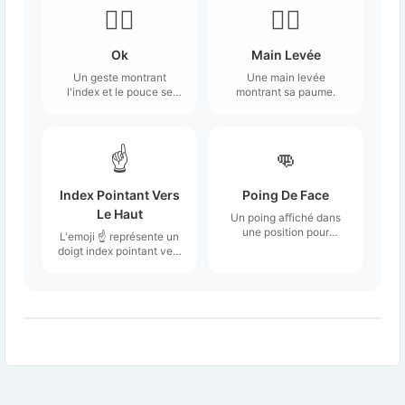
👌🏾
✋🏾
Ok
Main Levée
Un geste montrant
Une main levée
l'index et le pouce se
montrant sa paume.
touchant pour former un
cercle ouvert.
☝️
👊
Index Pointant Vers
Poing De Face
Le Haut
Un poing affiché dans
une position pour
L'emoji ☝️ représente un
frapper quelqu'un, ou
doigt index pointant vers
pour frapper à coups de
le haut, généralement
poing une autre
illustré avec un fond
personne.
neutre et un doigt stylisé
qui se dresse.