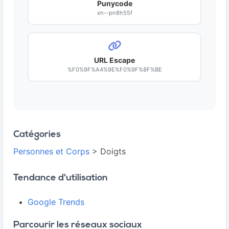
Punycode
xn--pn8h55f
URL Escape
%F0%9F%A4%9E%F0%9F%8F%BE
Catégories
Personnes et Corps
> Doigts
Tendance d'utilisation
Google Trends
Parcourir les réseaux sociaux