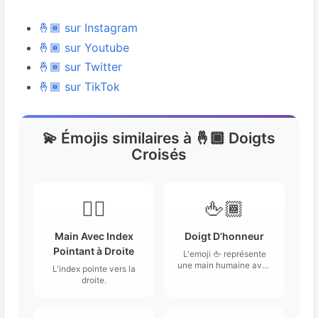
🤞🏾 sur Instagram
🤞🏾 sur Youtube
🤞🏾 sur Twitter
🤞🏾 sur TikTok
💫 Émojis similaires à 🤞🏾 Doigts
Croisés
👉🏾
🖕🏾
Main Avec Index
Doigt D’honneur
Pointant à Droite
L'emoji 🖕 représente
une main humaine avec
L'index pointe vers la
le majeur dressé vers le
droite.
haut, les autres doigts
étant repliés.