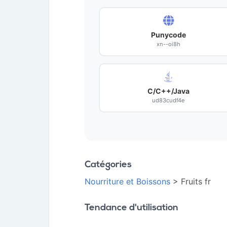
Punycode
xn--oi8h
C/C++/Java
ud83cudf4e
Catégories
Nourriture et Boissons
> Fruits fr
Tendance d'utilisation