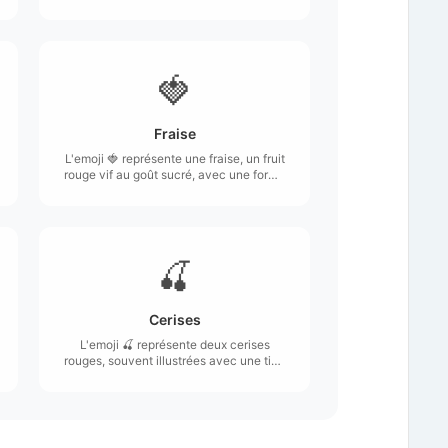
vif.
🍓
Fraise
L'emoji 🍓 représente une fraise, un fruit
rouge vif au goût sucré, avec une forme
conique et une texture lisse.
🍒
Cerises
L'emoji 🍒 représente deux cerises
rouges, souvent illustrées avec une tige
verte.