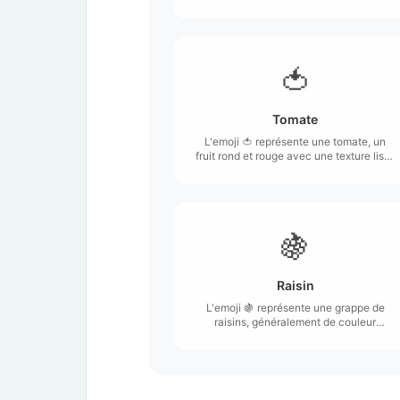
forme ovale.
🍅
Tomate
L'emoji 🍅 représente une tomate, un
fruit rond et rouge avec une texture lisse
et une tige verte.
🍇
Raisin
L'emoji 🍇 représente une grappe de
raisins, généralement de couleur
violette ou verte, avec plusieurs baies
rondes regroupées sur une tige.