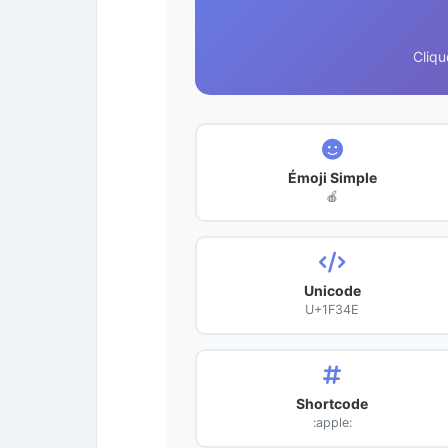
Cliqu
Émoji Simple
🍎
Unicode
U+1F34E
Shortcode
:apple: