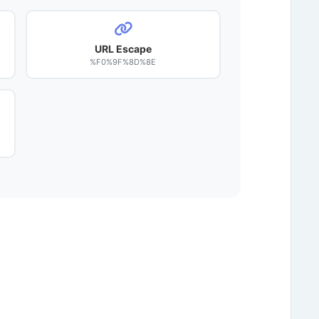
URL Escape
%F0%9F%8D%8E