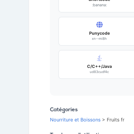
:banana:
Punycode
xn--mi8h
C/C++/Java
ud83cudf4c
Catégories
Nourriture et Boissons
> Fruits fr