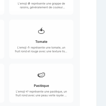
L'emoji 🍇 représente une grappe de
raisins, généralement de couleur
violette ou verte, avec plusieurs baies
rondes regroupées sur une tige.
🍅
Tomate
L'emoji 🍅 représente une tomate, un
fruit rond et rouge avec une texture lisse
et une tige verte.
🍉
Pastèque
L'emoji 🍉 représente une pastèque, un
fruit rond avec une peau verte rayée et
une chair rouge vif remplie de pépins
noirs.