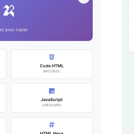
🍌
ez pour copier
Code HTML
&#127820;
JavaScript
ud83cudf4c
HTML Hexa