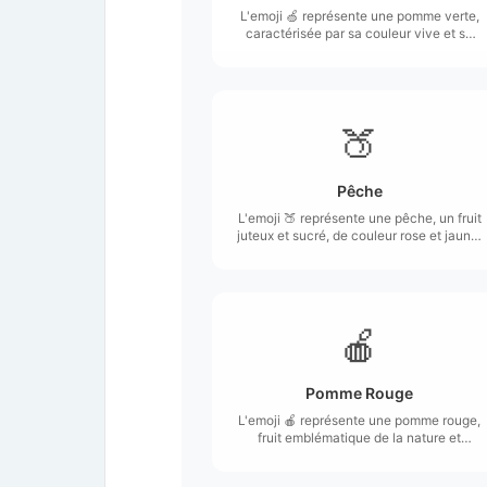
L'emoji 🍏 représente une pomme verte,
caractérisée par sa couleur vive et sa
forme ronde typique.
🍑
Pêche
L'emoji 🍑 représente une pêche, un fruit
juteux et sucré, de couleur rose et jaune,
avec une texture velue caractéristique.
🍎
Pomme Rouge
L'emoji 🍎 représente une pomme rouge,
fruit emblématique de la nature et
souvent associé à la santé et à la
nutrition.