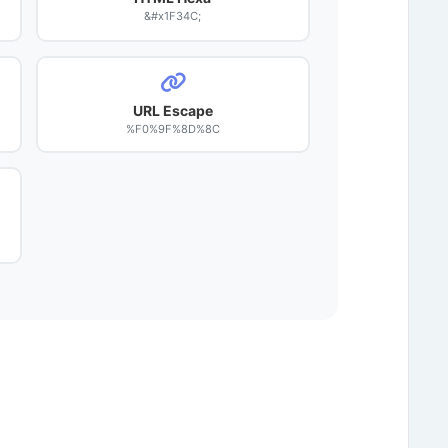
&#x1F34C;
URL Escape
%F0%9F%8D%8C