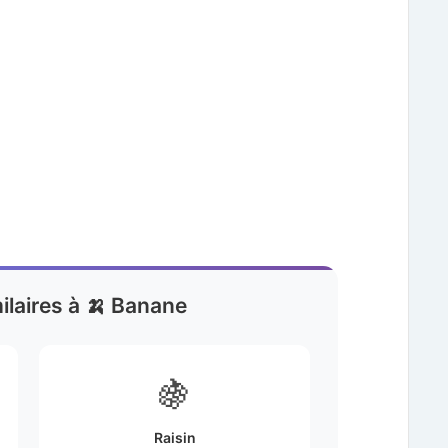
ilaires à 🍌 Banane
🍇
Raisin