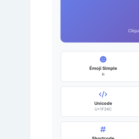
Cliqu
Émoji Simple
🍌
Unicode
U+1F34C
Shortcode