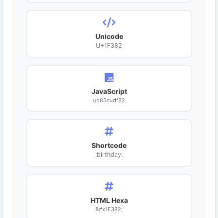
Unicode
U+1F382
JavaScript
ud83cudf82
Shortcode
:birthday:
HTML Hexa
&#x1F382;