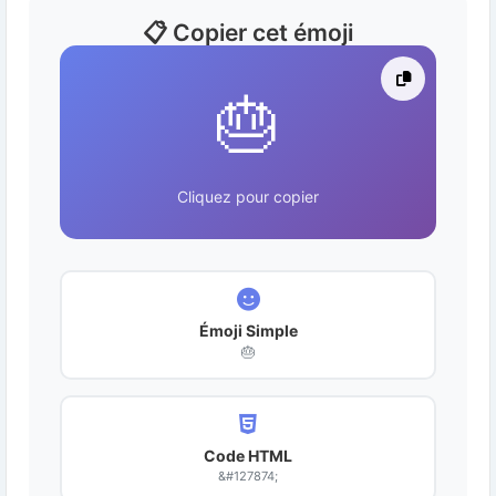
📋 Copier cet émoji
🎂
Cliquez pour copier
Émoji Simple
🎂
Code HTML
&#127874;