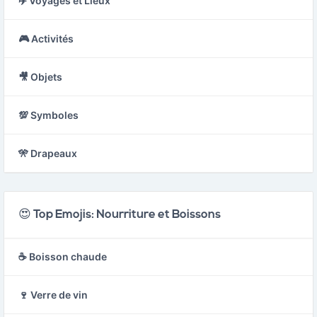
✈️ Voyages et Lieux
🎮 Activités
🎥 Objets
💯 Symboles
🎌 Drapeaux
😍 Top Emojis: Nourriture et Boissons
☕ Boisson chaude
🍷 Verre de vin