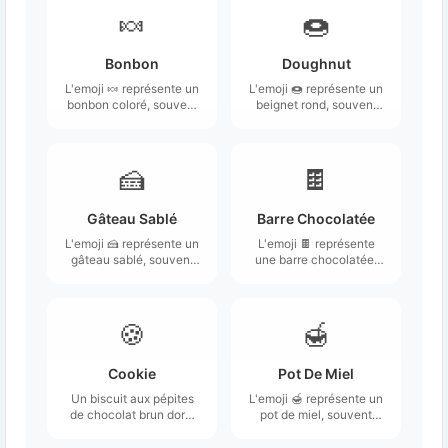
🍬
🍩
Bonbon
Doughnut
L'emoji 🍬 représente un
L'emoji 🍩 représente un
bonbon coloré, souvent
beignet rond, souvent
en forme de petit
recouvert d'un glaçage
rouleau avec des
coloré et parfois décoré
extrémités torsadées.
de vermicelles ou de
fruits.
🍰
🍫
Gâteau Sablé
Barre Chocolatée
L'emoji 🍰 représente un
L'emoji 🍫 représente
gâteau sablé, souvent
une barre chocolatée,
décoré avec de la crème
généralement illustrée
et des fruits.
comme une barre
rectangulaire de
chocolat, souvent avec
🍪
🍯
une partie de
l'emballage visible.
Cookie
Pot De Miel
Un biscuit aux pépites
L'emoji 🍯 représente un
de chocolat brun doré,
pot de miel, souvent
ou biscuit, bien qu'il
illustré comme un
représente la pâtisserie
récipient en verre ou en