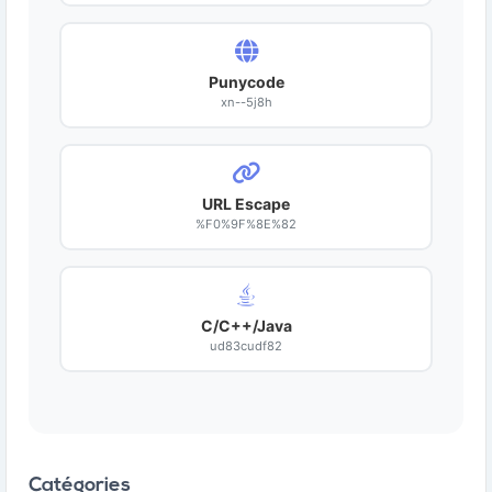
Punycode
xn--5j8h
URL Escape
%F0%9F%8E%82
C/C++/Java
ud83cudf82
Catégories