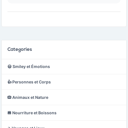
au four de façon plus
terre cuite avec un
générale.
couvercle, rempli de
miel doré et visqueux.
Categories
😃 Smiley et Émotions
👍 Personnes et Corps
🙉 Animaux et Nature
🍔 Nourriture et Boissons