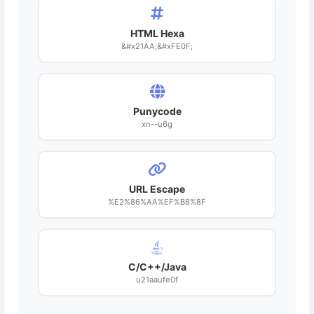
HTML Hexa
&#x21AA;&#xFE0F;
Punycode
xn--u6g
URL Escape
%E2%86%AA%EF%B8%8F
C/C++/Java
u21aaufe0f