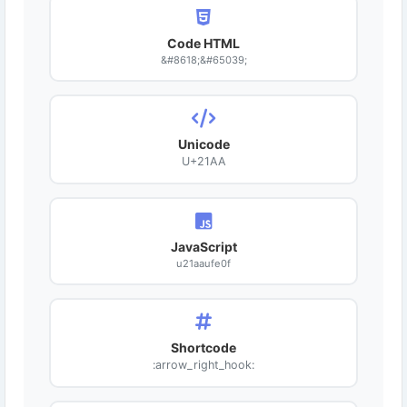
Code HTML
&#8618;&#65039;
Unicode
U+21AA
JavaScript
u21aaufe0f
Shortcode
:arrow_right_hook: