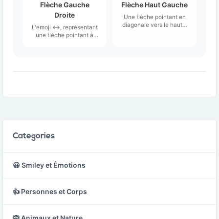
Flèche Gauche
Flèche Haut Gauche
Droite
Une flèche pointant en
diagonale vers le haut à
L'emoji ↔️, représentant
gauche ou vers le nord-
une flèche pointant à
ouest.
gauche et à droite,
symbolise un
mouvement ou une
direction dans les deux
sens.
Categories
😃 Smiley et Émotions
👍 Personnes et Corps
🙉 Animaux et Nature