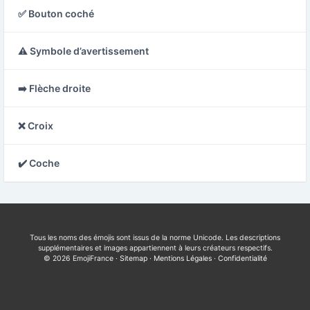
✅ Bouton coché
⚠️ Symbole d’avertissement
➡️ Flèche droite
❌ Croix
✔️ Coche
Tous les noms des émojis sont issus de la norme Unicode. Les descriptions
supplémentaires et images appartiennent à leurs créateurs respectifs.
© 2026 EmojiFrance ·
Sitemap
·
Mentions Légales
·
Confidentialité