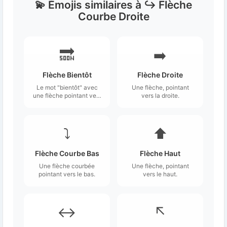
💫 Émojis similaires à ↪️ Flèche
Courbe Droite
🔜
➡️
Flèche Bientôt
Flèche Droite
Le mot "bientôt" avec
Une flèche, pointant
une flèche pointant vers
vers la droite.
la droite.
⤵️
⬆️
Flèche Courbe Bas
Flèche Haut
Une flèche courbée
Une flèche, pointant
pointant vers le bas.
vers le haut.
↔️
↖️