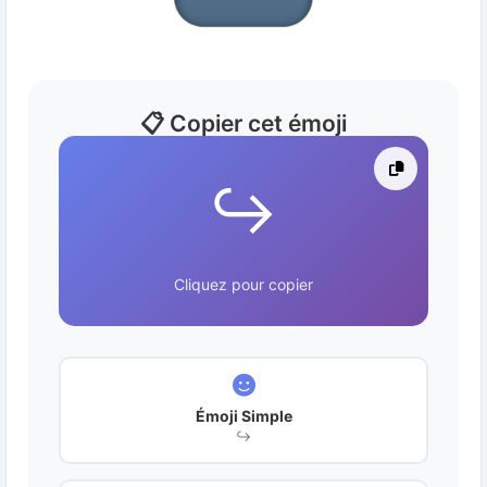
📋 Copier cet émoji
↪️
Cliquez pour copier
Émoji Simple
↪️