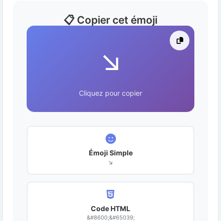
📋 Copier cet émoji
↘️
Cliquez pour copier
Émoji Simple
↘️
Code HTML
&#8600;&#65039;