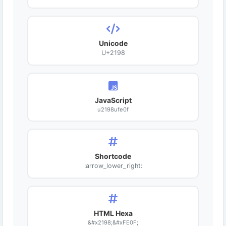
Unicode
U+2198
JavaScript
u2198ufe0f
Shortcode
:arrow_lower_right:
HTML Hexa
&#x2198;&#xFE0F;