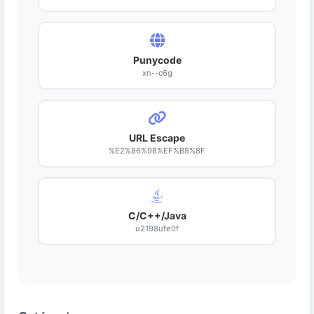
Punycode
xn--c6g
URL Escape
%E2%86%98%EF%B8%8F
C/C++/Java
u2198ufe0f