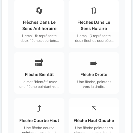
🔄
🔃
Flèches Dans Le
Flèches Dans Le
Sens Antihoraire
Sens Horaire
L'emoji 🔄 représente
L'emoji 🔃 représente
deux flèches courbées
deux flèches courbées
se déplaçant dans le
qui tournent dans le
sens antihoraire, formant
sens des aiguilles d'une
un cercle.
montre.
🔜
➡️
Flèche Bientôt
Flèche Droite
Le mot "bientôt" avec
Une flèche, pointant
une flèche pointant vers
vers la droite.
la droite.
⤴️
↖️
Flèche Courbe Haut
Flèche Haut Gauche
Une flèche courbe
Une flèche pointant en
pointant vers le haut.
diagonale vers le haut à