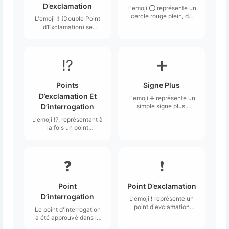
D’exclamation
L'emoji ⭕ représente un
cercle rouge plein, de
L'emoji ‼️ (Double Point
taille large et affiché sur
d’Exclamation) se
un fond blanc.
compose de deux points
d'exclamation
superposés,
généralement
⁉️
➕
représentés en rouge ou
dans une couleur vive
sur la plupart des
Points
Signe Plus
plateformes.
D’exclamation Et
L'emoji ➕ représente un
D’interrogation
simple signe plus,
constitué de deux lignes
L'emoji ⁉️, représentant à
droites qui se croisent
la fois un point
au centre, formant une
d'exclamation et un
croix.
point d'interrogation,
illustre une combinaison
de surprise,
❓
❗
d'interrogation ou
d'intensité émotionnelle.
Point
Point D’exclamation
D’interrogation
L'emoji ❗ représente un
point d'exclamation
Le point d'interrogation
stylisé, généralement de
a été approuvé dans le
couleur rouge.
cadre de l'Unicode 6.