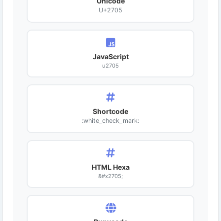
Unicode
U+2705
JavaScript
u2705
Shortcode
:white_check_mark:
HTML Hexa
&#x2705;