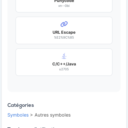
Punycode
xn--0bi
URL Escape
%E2%9C%85
C/C++/Java
u2705
Catégories
Symboles
> Autres symboles