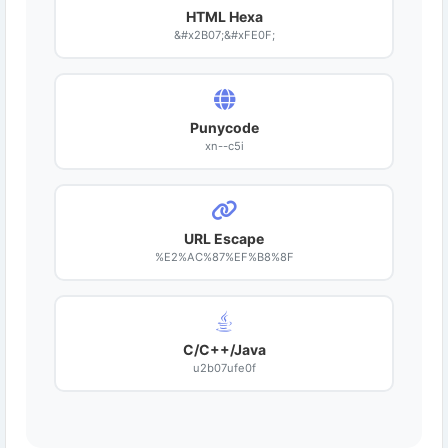
HTML Hexa
&#x2B07;&#xFE0F;
Punycode
xn--c5i
URL Escape
%E2%AC%87%EF%B8%8F
C/C++/Java
u2b07ufe0f