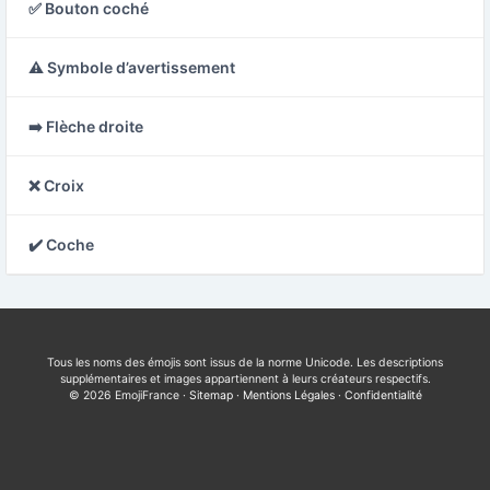
✅ Bouton coché
⚠️ Symbole d’avertissement
➡️ Flèche droite
❌ Croix
✔️ Coche
Tous les noms des émojis sont issus de la norme Unicode. Les descriptions
supplémentaires et images appartiennent à leurs créateurs respectifs.
© 2026 EmojiFrance ·
Sitemap
·
Mentions Légales
·
Confidentialité