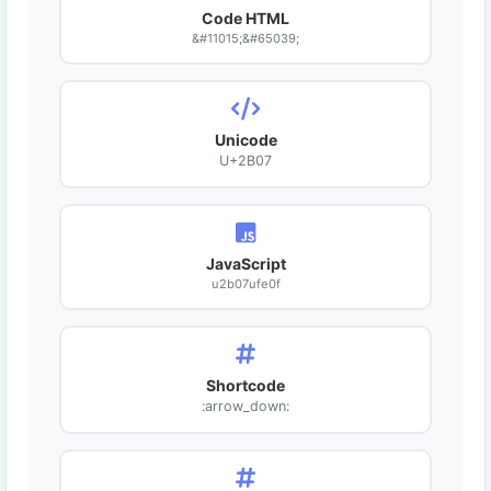
Code HTML
&#11015;&#65039;
Unicode
U+2B07
JavaScript
u2b07ufe0f
Shortcode
:arrow_down: