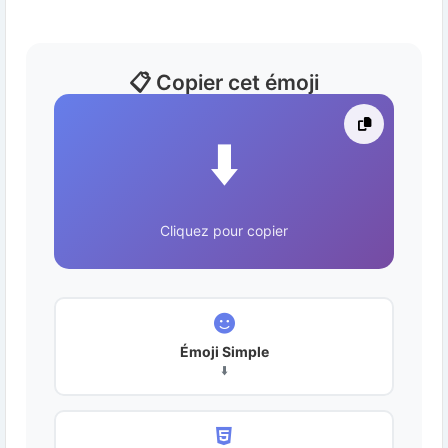
📋 Copier cet émoji
⬇️
Cliquez pour copier
Émoji Simple
⬇️