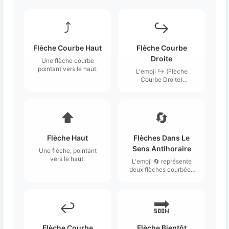
⤴️
↪️
Flèche Courbe Haut
Flèche Courbe
Droite
Une flèche courbe
pointant vers le haut.
L'emoji ↪️ (Flèche
Courbe Droite)
représente une flèche
qui se courbe vers la
droite, symbolisant un
mouvement ou une
⬆️
🔄
direction.
Flèche Haut
Flèches Dans Le
Sens Antihoraire
Une flèche, pointant
vers le haut.
L'emoji 🔄 représente
deux flèches courbées
se déplaçant dans le
sens antihoraire, formant
un cercle.
↩️
🔜
Flèche Courbe
Flèche Bientôt