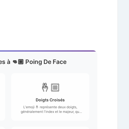
res à 👊🏼 Poing De Face
🤞🏼
Doigts Croisés
L'emoji 🤞 représente deux doigts,
généralement l'index et le majeur, qui
sont croisés.