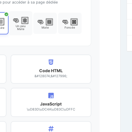
te pour accéder à sa page dédiée
✓
👊🏽
🏼
👊🏾
👊🏿
Un peu
Mate
Foncée
ire
Mate
Code HTML
&#128074;&#127996;
JavaScript
\uD83D\uDC4A\uD83C\uDFFC