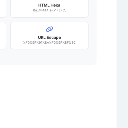
HTML Hexa
&#x1F44A;&#x1F3FC;
URL Escape
%F0%9F%91%8A%F0%9F%8F%BC