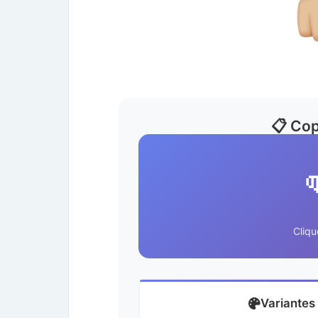
📋 Cop
Cliqu
Variantes