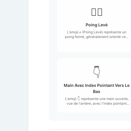
✊🏼
Poing Levé
L'emoji ✊ (Poing Levé) représente un
poing fermé, généralement orienté vers
le haut.
👇
Main Avec Index Pointant Vers Le
Bas
L'emoji 👇 représente une main ouverte,
vue de l'arrière, avec l'index pointant
vers le bas.