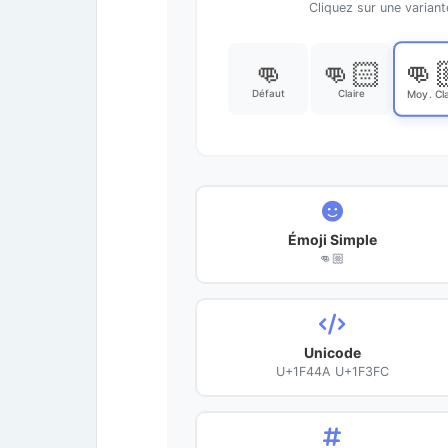
Cliquez sur une varian
👊
👊
👊🏻
Défaut
Claire
Moy. Cla
Émoji Simple
👊🏼
Unicode
U+1F44A U+1F3FC