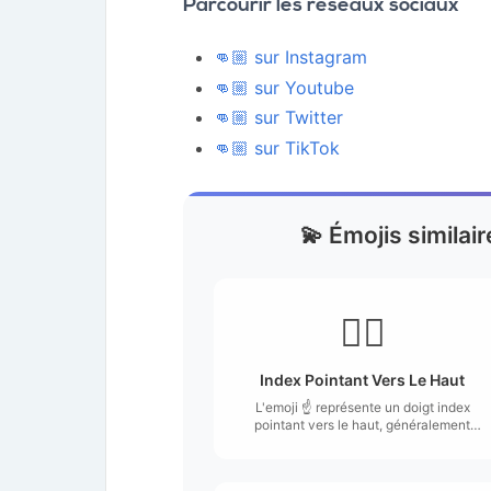
Parcourir les réseaux sociaux
👊🏼 sur Instagram
👊🏼 sur Youtube
👊🏼 sur Twitter
👊🏼 sur TikTok
💫 Émojis similai
☝🏼
Index Pointant Vers Le Haut
L'emoji ☝️ représente un doigt index
pointant vers le haut, généralement
illustré avec un fond neutre et un doigt
stylisé qui se dresse.