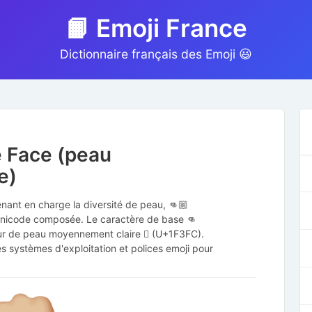
📙 Emoji France
Dictionnaire français des Emoji 😃
e Face (peau
e)
enant en charge la diversité de peau, 👊🏼
 Unicode composée. Le caractère de base 👊
eur de peau moyennement claire 🏼 (U+1F3FC).
s systèmes d'exploitation et polices emoji pour