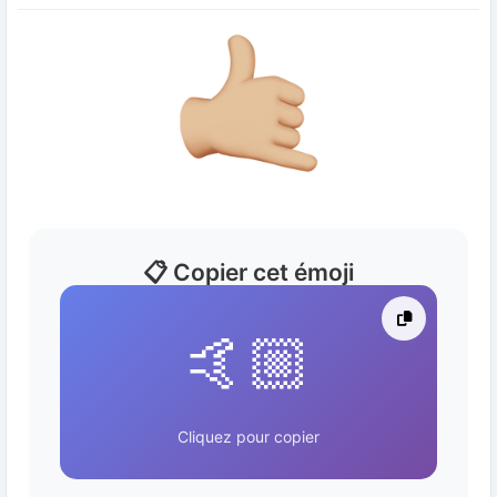
📋 Copier cet émoji
🤙🏼
Cliquez pour copier