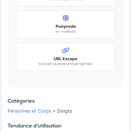
Punycode
xn--nn8hz5f
URL Escape
%F0%9F%A4%99%F0%9F%8F%BC
Catégories
Personnes et Corps
> Doigts
Tendance d'utilisation