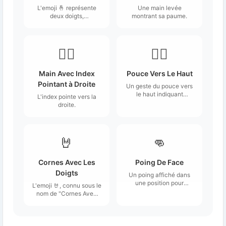
L'emoji 🤞 représente
Une main levée
deux doigts,
montrant sa paume.
généralement l'index et
le majeur, qui sont
croisés.
👉🏼
👍🏼
Main Avec Index
Pouce Vers Le Haut
Pointant à Droite
Un geste du pouce vers
le haut indiquant
L'index pointe vers la
l'approbation.
droite.
🤘
👊
Cornes Avec Les
Poing De Face
Doigts
Un poing affiché dans
une position pour
L'emoji 🤘, connu sous le
frapper quelqu'un, ou
nom de "Cornes Avec
pour frapper à coups de
Les Doigts", représente
poing une autre
une main avec le pouce,
personne.
l'index et l'auriculaire
levés, tandis que le