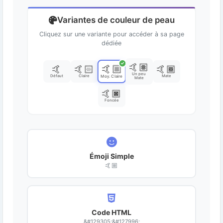
Variantes de couleur de peau
Cliquez sur une variante pour accéder à sa page
dédiée
✓
🤙🏽
🤙🏼
🤙
🤙🏻
🤙🏾
Un peu
Défaut
Claire
Mate
Moy. Claire
Mate
🤙🏿
Foncée
Émoji Simple
🤙🏼
Code HTML
&#129305;&#127996;