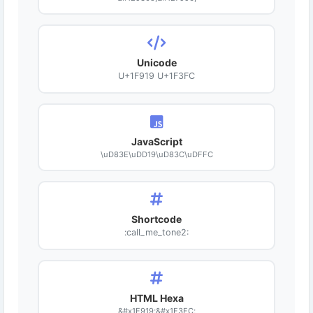
Unicode
U+1F919 U+1F3FC
JavaScript
\uD83E\uDD19\uD83C\uDFFC
Shortcode
:call_me_tone2:
HTML Hexa
&#x1F919;&#x1F3FC;