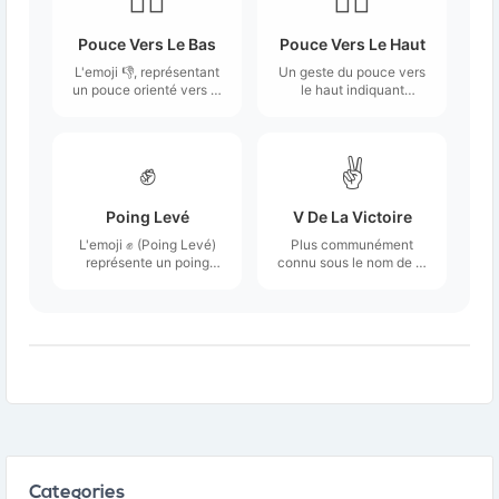
👎🏻
👍🏻
Pouce Vers Le Bas
Pouce Vers Le Haut
L'emoji 👎, représentant
Un geste du pouce vers
un pouce orienté vers le
le haut indiquant
bas, est une illustration
l'approbation.
simple et reconnaissable
d'une main avec le
pouce en position
✊
✌️
descendante.
Poing Levé
V De La Victoire
L'emoji ✊ (Poing Levé)
Plus communément
représente un poing
connu sous le nom de ✌️
fermé, généralement
Peace Sign, mais
orienté vers le haut.
traditionnellement
appelé "Main de la
victoire".
Categories