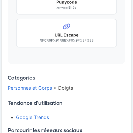
Punycode
xn--mn8h5e
URL Escape
%F0%9F%91%8B%F0%9F%8F%BB
Catégories
Personnes et Corps
> Doigts
Tendance d'utilisation
Google Trends
Parcourir les réseaux sociaux