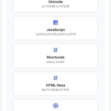
Unicode
U+1F44B U+1F3FB
JavaScript
\uD83D\uDC4B\uD83C\uDFFB
Shortcode
:wave_tone1:
HTML Hexa
&#x1F44B;&#x1F3FB;