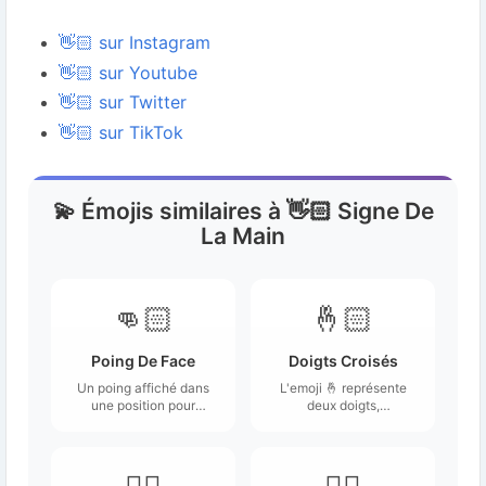
👋🏻 sur Instagram
👋🏻 sur Youtube
👋🏻 sur Twitter
👋🏻 sur TikTok
💫 Émojis similaires à 👋🏻 Signe De
La Main
👊🏻
🤞🏻
Poing De Face
Doigts Croisés
Un poing affiché dans
L'emoji 🤞 représente
une position pour
deux doigts,
frapper quelqu'un, ou
généralement l'index et
pour frapper à coups de
le majeur, qui sont
poing une autre
croisés.
personne.