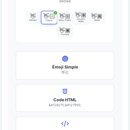
dédiée
✓
👋🏽
👋🏻
👋
👋🏼
👋🏾
Un peu
Défaut
Moy. Claire
Mate
Claire
Mate
👋🏿
Foncée
Émoji Simple
👋🏻
Code HTML
&#128075;&#127995;