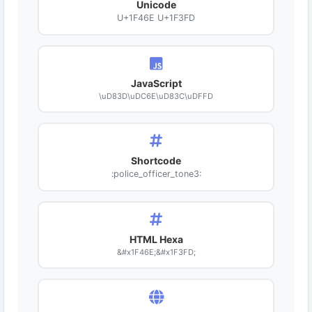
Unicode
U+1F46E U+1F3FD
JavaScript
\uD83D\uDC6E\uD83C\uDFFD
Shortcode
:police_officer_tone3:
HTML Hexa
&#x1F46E;&#x1F3FD;