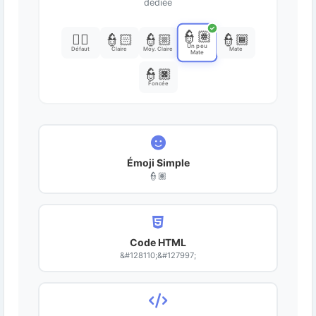
dédiée
✓
👮🏽
👮‍♀️
👮🏻
👮🏼
👮🏾
Un peu
Défaut
Claire
Moy. Claire
Mate
Mate
👮🏿
Foncée
Émoji Simple
👮🏽
Code HTML
&#128110;&#127997;