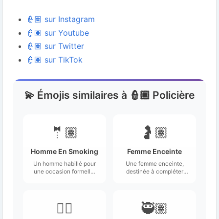
👮🏽 sur Instagram
👮🏽 sur Youtube
👮🏽 sur Twitter
👮🏽 sur TikTok
💫 Émojis similaires à 👮🏽 Policière
🤵🏽
🤰🏽
Homme En Smoking
Femme Enceinte
Un homme habillé pour
Une femme enceinte,
une occasion formelle,
destinée à compléter
portant un smoking.
l'ensemble des émojis
de la famille.
🕵🏽
🥷🏽