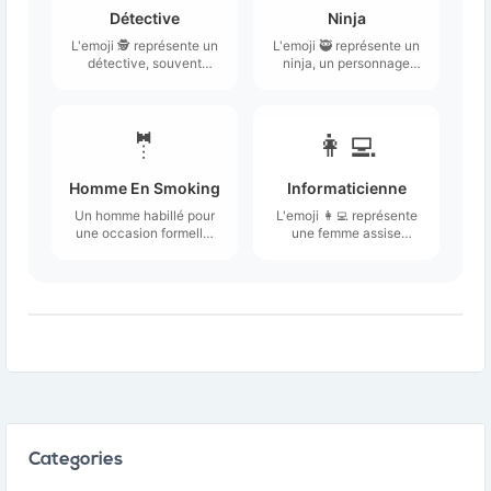
Détective
Ninja
L'emoji 🕵️ représente un
L'emoji 🥷 représente un
détective, souvent
ninja, un personnage
illustré avec un chapeau
traditionnel souvent
fedora et une loupe.
associé aux arts
martiaux et à la furtivité.
🤵
👩‍💻
Homme En Smoking
Informaticienne
Un homme habillé pour
L'emoji 👩‍💻 représente
une occasion formelle,
une femme assise
portant un smoking.
devant un ordinateur
portable, symbolisant
une informaticienne ou
une technologue.
Categories