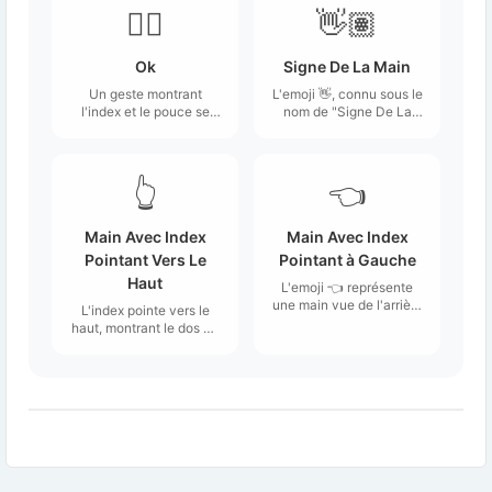
👌🏽
👋🏽
Ok
Signe De La Main
Un geste montrant
L'emoji 👋, connu sous le
l'index et le pouce se
nom de "Signe De La
touchant pour former un
Main", représente une
cercle ouvert.
main ouverte,
généralement orientée
vers l'extérieur, comme
👆
👈
si elle saluait ou faisait
un geste d'au revoir.
Main Avec Index
Main Avec Index
Pointant Vers Le
Pointant à Gauche
Haut
L'emoji 👈 représente
une main vue de l'arrière
L'index pointe vers le
avec un index pointant
haut, montrant le dos de
vers la gauche.
la main.