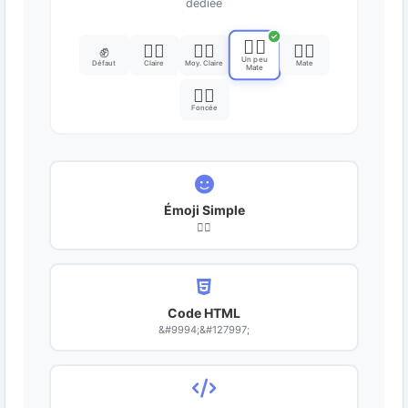
dédiée
✓
✊🏽
✊
✊🏻
✊🏼
✊🏾
Un peu
Défaut
Claire
Moy. Claire
Mate
Mate
✊🏿
Foncée
Émoji Simple
✊🏽
Code HTML
&#9994;&#127997;