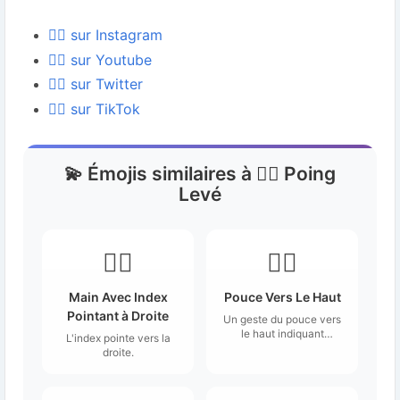
✊🏽 sur Instagram
✊🏽 sur Youtube
✊🏽 sur Twitter
✊🏽 sur TikTok
💫 Émojis similaires à ✊🏽 Poing
Levé
👉🏽
👍🏽
Main Avec Index
Pouce Vers Le Haut
Pointant à Droite
Un geste du pouce vers
le haut indiquant
L'index pointe vers la
l'approbation.
droite.