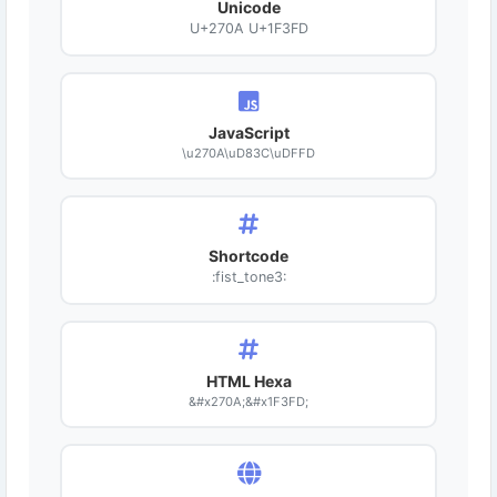
Unicode
U+270A U+1F3FD
JavaScript
\u270A\uD83C\uDFFD
Shortcode
:fist_tone3:
HTML Hexa
&#x270A;&#x1F3FD;