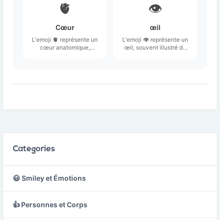
🫀
👁️
Cœur
œil
L'emoji 🫀 représente un
L'emoji 👁️ représente un
cœur anatomique,
œil, souvent illustré de
distinct des
manière simple et
représentations
stylisée, avec des
stylisées de cœur
détails comme la pupille
souvent associées à
et l'iris.
l'amour.
Categories
😃 Smiley et Émotions
👍 Personnes et Corps