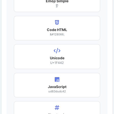
Émoji Simple
👂
Code HTML
&#128066;
Unicode
U+1F442
JavaScript
ud83dudc42