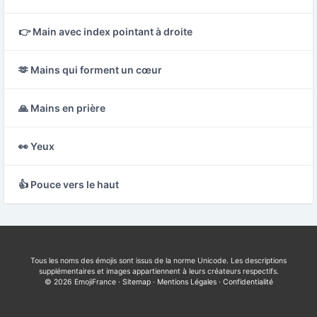
👉 Main avec index pointant à droite
🫶 Mains qui forment un cœur
🙏 Mains en prière
👀 Yeux
👍 Pouce vers le haut
Tous les noms des émojis sont issus de la norme Unicode. Les descriptions
supplémentaires et images appartiennent à leurs créateurs respectifs.
© 2026 EmojiFrance ·
Sitemap
·
Mentions Légales
·
Confidentialité