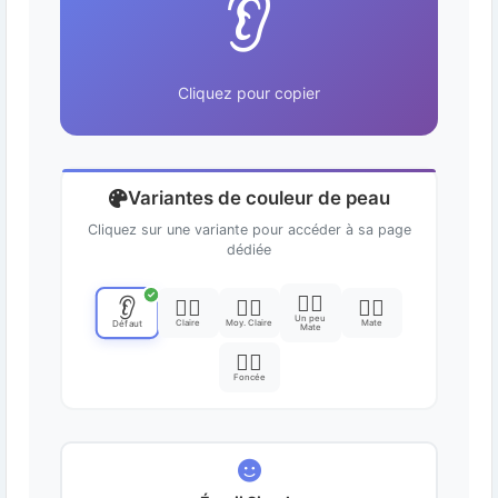
👂
Cliquez pour copier
Variantes de couleur de peau
Cliquez sur une variante pour accéder à sa page
dédiée
✓
👂🏽
👂
👂🏻
👂🏼
👂🏾
Un peu
Claire
Moy. Claire
Mate
Défaut
Mate
👂🏿
Foncée