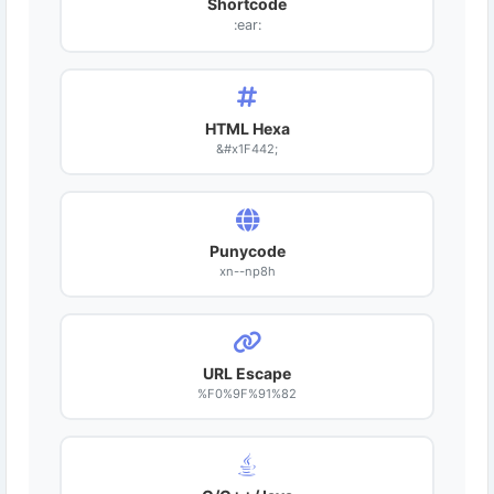
Shortcode
:ear:
HTML Hexa
&#x1F442;
Punycode
xn--np8h
URL Escape
%F0%9F%91%82