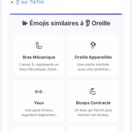
👂 sur TikTok
💫 Émojis similaires à 👂 Oreille
🦾
🦻
Bras Mécanique
Oreille Appareillée
L'emoji 🦾 représente un
Une oreille montrée
bras mécanique, illustré
avec une prothèse
sous la forme d'un bras
auditive, portée par une
humanoïde stylisé,
personne
généralement de
malentendante.
couleur grise ou
👀
💪
métallique.
Yeux
Biceps Contracté
Une paire d'yeux,
Un bras qui fléchit pour
regardant légèrement
montrer son biceps.
vers la gauche sur la
plupart des plates-
formes.