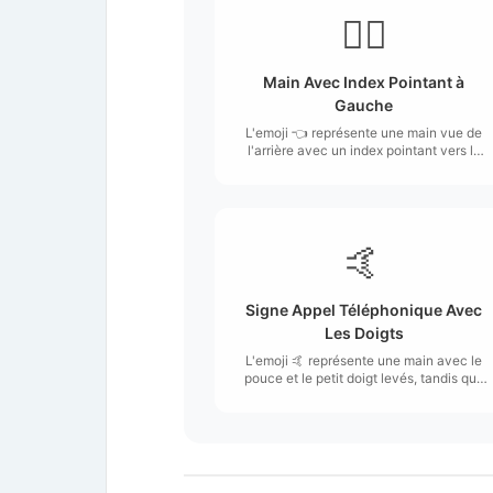
👈🏽
Main Avec Index Pointant à
Gauche
L'emoji 👈 représente une main vue de
l'arrière avec un index pointant vers la
gauche.
🤙
Signe Appel Téléphonique Avec
Les Doigts
L'emoji 🤙 représente une main avec le
pouce et le petit doigt levés, tandis que
les autres doigts sont repliés.