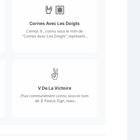
🤘🏽
Cornes Avec Les Doigts
L'emoji 🤘, connu sous le nom de
"Cornes Avec Les Doigts", représente
une main avec le pouce, l'index et
l'auriculaire levés, tandis que le majeur
et l'annulaire sont repliés.
✌️
V De La Victoire
Plus communément connu sous le nom
de ✌️ Peace Sign, mais
traditionnellement appelé "Main de la
victoire".