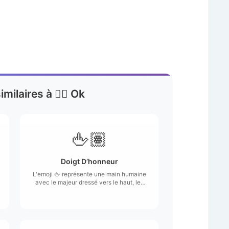
imilaires à 👌🏽 Ok
🖕🏽
Doigt D’honneur
L'emoji 🖕 représente une main humaine
avec le majeur dressé vers le haut, les
autres doigts étant repliés.