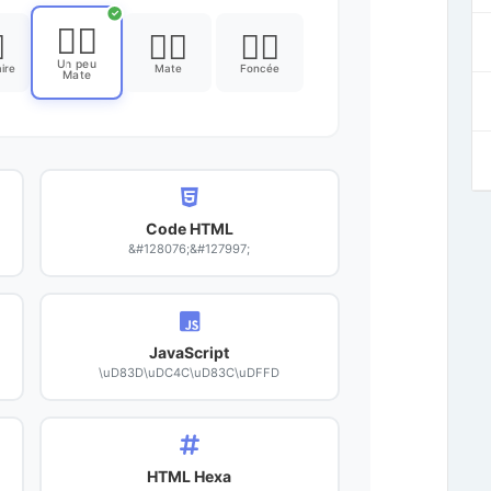
✓
👌🏽

👌🏾
👌🏿
Un peu
ire
Mate
Foncée
Mate
Code HTML
&#128076;&#127997;
JavaScript
\uD83D\uDC4C\uD83C\uDFFD
HTML Hexa