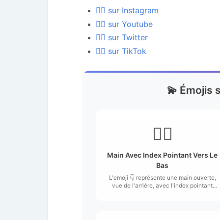
👌🏽 sur Instagram
👌🏽 sur Youtube
👌🏽 sur Twitter
👌🏽 sur TikTok
💫 Émojis s
👇🏽
Main Avec Index Pointant Vers Le
Bas
L'emoji 👇 représente une main ouverte,
vue de l'arrière, avec l'index pointant
vers le bas.