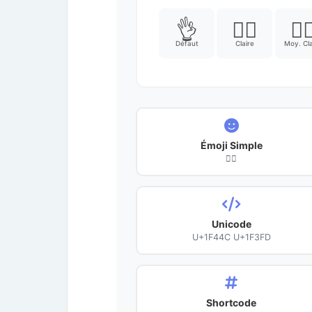
👌
👌🏻
👌
Défaut
Claire
Moy. Cla
Émoji Simple
👌🏽
Unicode
U+1F44C U+1F3FD
Shortcode