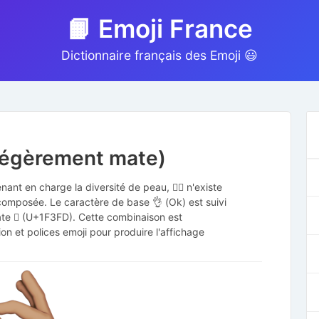
📙 Emoji France
Dictionnaire français des Emoji 😃
 légèrement mate)
nant en charge la diversité de peau, 👌🏽 n'existe
composée. Le caractère de base 👌 (Ok) est suivi
te 🏽 (U+1F3FD). Cette combinaison est
ion et polices emoji pour produire l'affichage