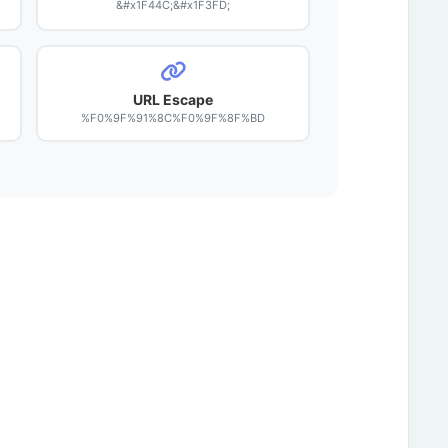
&#x1F44C;&#x1F3FD;
URL Escape
%F0%9F%91%8C%F0%9F%8F%BD