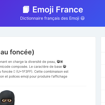
📙 Emoji France
Dictionnaire français des Emoji 😃
eau foncée)
enant en charge la diversité de peau, 🥷🏿
 Unicode composée. Le caractère de base 🥷
au foncée 🏿 (U+1F3FF). Cette combinaison est
ion et polices emoji pour produire l'affichage