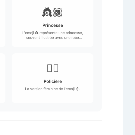
👸🏿
Princesse
L'emoji 👸 représente une princesse,
souvent illustrée avec une robe
élégante et une couronne sur la tête.
👮‍♀️
Policière
La version féminine de l'emoji 👮.