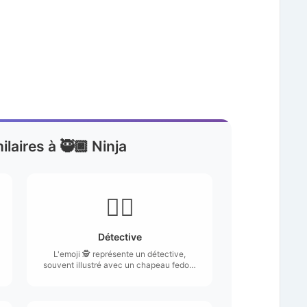
ilaires à 🥷🏿 Ninja
🕵🏿
Détective
L'emoji 🕵️ représente un détective,
souvent illustré avec un chapeau fedora
et une loupe.