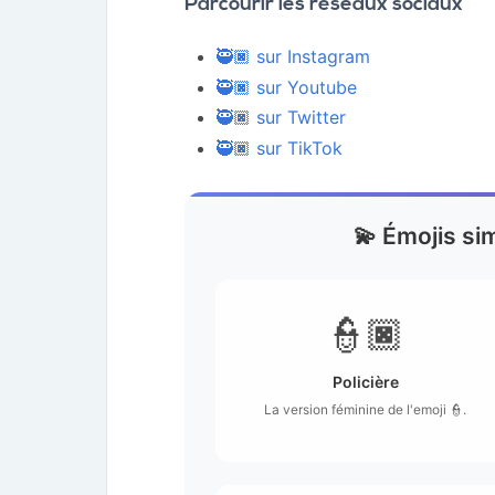
Parcourir les réseaux sociaux
🥷🏿 sur Instagram
🥷🏿 sur Youtube
🥷🏿 sur Twitter
🥷🏿 sur TikTok
💫 Émojis sim
👮🏿
Policière
La version féminine de l'emoji 👮.