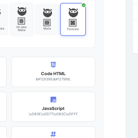
✓
🥷
🥷

🥷
🏽
🏿

🏾
Un peu
ire
Mate
Foncée
Mate
Code HTML
&#129399;&#127999;
JavaScript
\uD83E\uDD77\uD83C\uDFFF