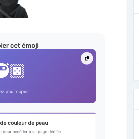
ier cet émoji
🥷🏿
ez pour copier
 de couleur de peau
te pour accéder à sa page dédiée