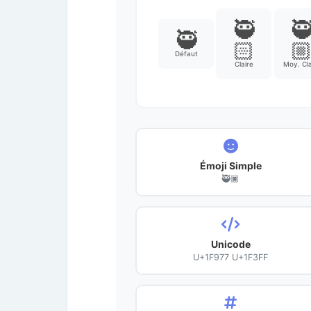
🥷

🥷
🏻

Défaut
Claire
Moy. Cla
Émoji Simple
🥷🏿
Unicode
U+1F977 U+1F3FF