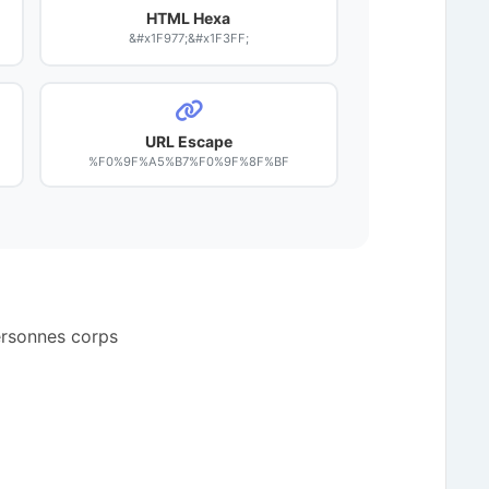
HTML Hexa
&#x1F977;&#x1F3FF;
URL Escape
%F0%9F%A5%B7%F0%9F%8F%BF
ersonnes corps