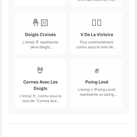
de l'arrière, avec l'index
pointant vers le bas.
🤞🏻
✌🏻
Doigts Croisés
V De La Victoire
L'emoji 🤞 représente
Plus communément
deux doigts,
connu sous le nom de ✌️
généralement l'index et
Peace Sign, mais
le majeur, qui sont
traditionnellement
croisés.
appelé "Main de la
victoire".
🤘
✊
Cornes Avec Les
Poing Levé
Doigts
L'emoji ✊ (Poing Levé)
représente un poing
L'emoji 🤘, connu sous le
fermé, généralement
nom de "Cornes Avec
orienté vers le haut.
Les Doigts", représente
une main avec le pouce,
l'index et l'auriculaire
levés, tandis que le
majeur et l'annulaire
sont repliés.