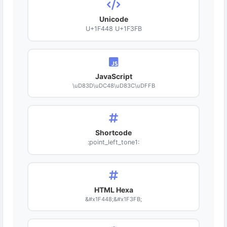
Unicode
U+1F448 U+1F3FB
JavaScript
\uD83D\uDC48\uD83C\uDFFB
Shortcode
:point_left_tone1:
HTML Hexa
&#x1F448;&#x1F3FB;