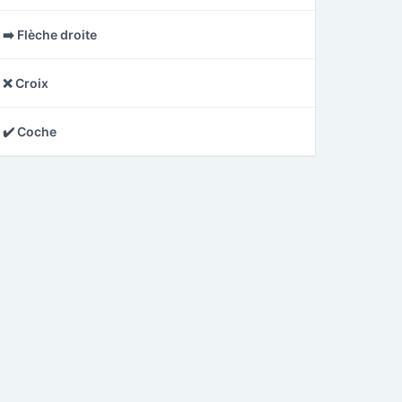
➡️ Flèche droite
❌ Croix
✔️ Coche