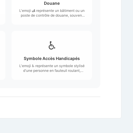
Douane
L'emoji 🛃 représente un bâtiment ou un
poste de contrôle de douane, souvent
symbolisé par une structure avec une
porte et un toit.
♿
Symbole Accès Handicapés
L'emoji ♿ représente un symbole stylisé
d'une personne en fauteuil roulant,
souvent utilisé pour signaler
l'accessibilité pour les personnes
handicapées.