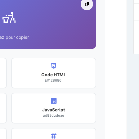
🚮
ez pour copier
Code HTML
&#128686;
JavaScript
ud83dudeae