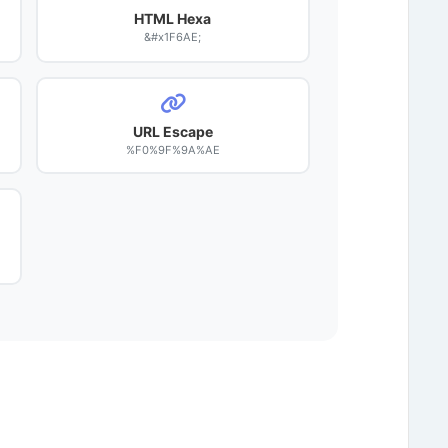
HTML Hexa
&#x1F6AE;
URL Escape
%F0%9F%9A%AE