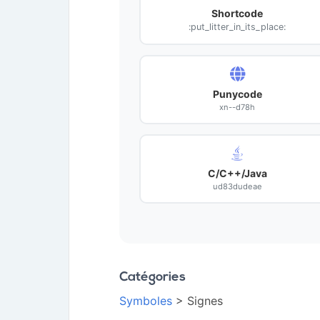
Shortcode
:put_litter_in_its_place:
Punycode
xn--d78h
C/C++/Java
ud83dudeae
Catégories
Symboles
> Signes