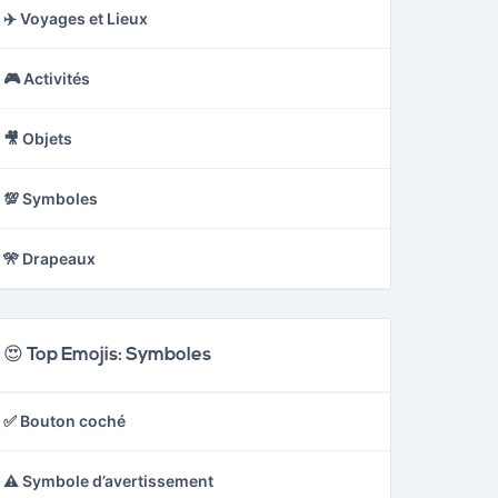
✈️ Voyages et Lieux
🎮 Activités
🎥 Objets
💯 Symboles
🎌 Drapeaux
😍 Top Emojis: Symboles
✅ Bouton coché
⚠️ Symbole d’avertissement