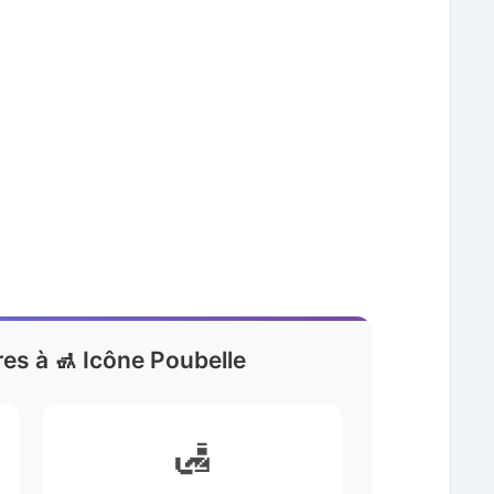
res à 🚮 Icône Poubelle
🛃