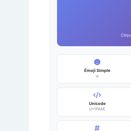
Cliqu
Émoji Simple
🚮
Unicode
U+1F6AE