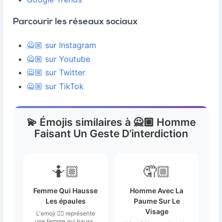
Parcourir les réseaux sociaux
🙅🏼 sur Instagram
🙅🏼 sur Youtube
🙅🏼 sur Twitter
🙅🏼 sur TikTok
💫 Émojis similaires à 🙅🏼 Homme
Faisant Un Geste D’interdiction
🤷🏼
🤦🏼
Femme Qui Hausse
Homme Avec La
Les épaules
Paume Sur Le
Visage
L'emoji 🤷‍♀️ représente
une femme qui hausse