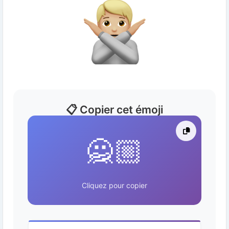
📋 Copier cet émoji
🙅🏼
Cliquez pour copier