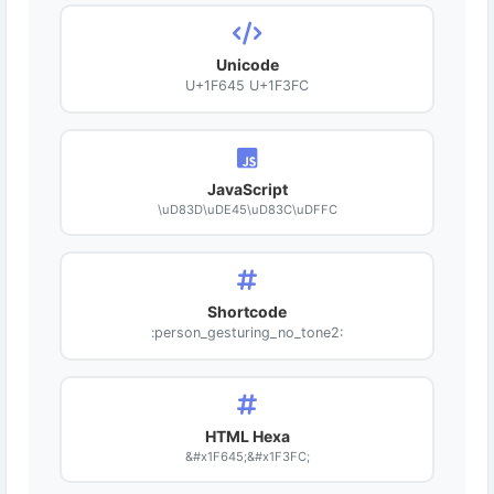
Unicode
U+1F645 U+1F3FC
JavaScript
\uD83D\uDE45\uD83C\uDFFC
Shortcode
:person_gesturing_no_tone2:
HTML Hexa
&#x1F645;&#x1F3FC;