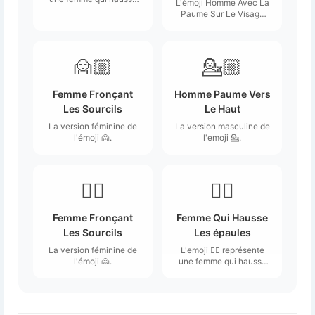
L'émoji Homme Avec La
les épaules, avec une
Paume Sur Le Visage
expression neutre ou
est une séquence de
désinvolte.
l'emoji 🤦 et ♂.
🙍🏼
💁🏼
Femme Fronçant
Homme Paume Vers
Les Sourcils
Le Haut
La version féminine de
La version masculine de
l'émoji 🙍.
l'emoji 💁.
🙍‍♀️
🤷‍♀️
Femme Fronçant
Femme Qui Hausse
Les Sourcils
Les épaules
La version féminine de
L'emoji 🤷‍♀️ représente
l'émoji 🙍.
une femme qui hausse
les épaules, avec une
expression neutre ou
désinvolte.