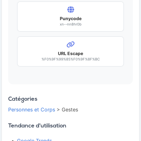
Punycode
xn--nn8hr0b
URL Escape
%F0%9F%99%85%F0%9F%8F%BC
Catégories
Personnes et Corps
> Gestes
Tendance d'utilisation
Google Trends