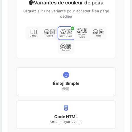
Variantes de couleur de peau
Cliquez sur une variante pour accéder à sa page
dédiée
✓
🙅🏽
🙅🏼
🙅‍♂️
🙅🏻
🙅🏾
Un peu
Défaut
Claire
Mate
Moy. Claire
Mate
🙅🏿
Foncée
Émoji Simple
🙅🏼
Code HTML
&#128581;&#127996;