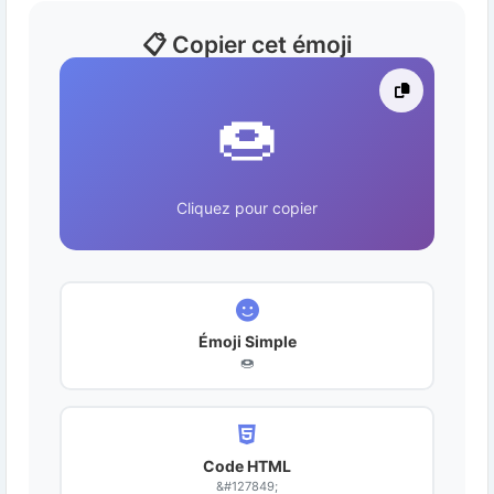
📋 Copier cet émoji
🍩
Cliquez pour copier
Émoji Simple
🍩
Code HTML
&#127849;