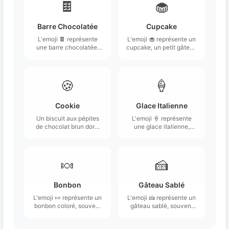
🍫
🧁
Barre Chocolatée
Cupcake
L'emoji 🍫 représente
L'emoji 🧁 représente un
une barre chocolatée,
cupcake, un petit gâteau
généralement illustrée
décoré souvent avec un
comme une barre
glaçage coloré et parfois
rectangulaire de
garni de petits éléments
chocolat, souvent avec
comme des pépites de
🍪
🍦
une partie de
chocolat ou des cerises.
l'emballage visible.
Cookie
Glace Italienne
Un biscuit aux pépites
L'emoji 🍦 représente
de chocolat brun doré,
une glace italienne,
ou biscuit, bien qu'il
souvent décrite comme
représente la pâtisserie
une délicieuse crème
au four de façon plus
glacée servie dans un
générale.
cornet.
🍬
🍰
Bonbon
Gâteau Sablé
L'emoji 🍬 représente un
L'emoji 🍰 représente un
bonbon coloré, souvent
gâteau sablé, souvent
en forme de petit
décoré avec de la crème
rouleau avec des
et des fruits.