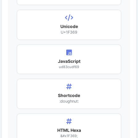
Unicode
U+1F369
JavaScript
ud83cudf69
Shortcode
:doughnut:
HTML Hexa
&#x1F369;