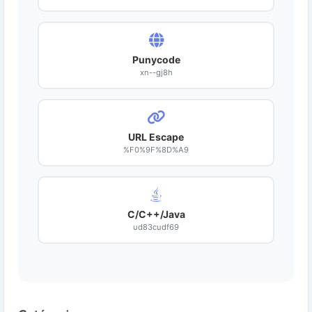
Punycode
xn--gj8h
URL Escape
%F0%9F%8D%A9
C/C++/Java
ud83cudf69