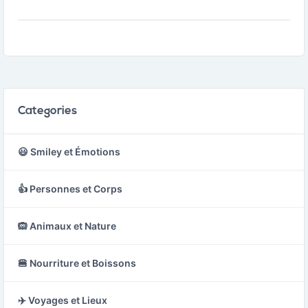
et une seconde tête
plate, souvent utilisé
pour creuser ou briser
des matériaux durs
comme la terre ou la
pierre.
Categories
😃 Smiley et Émotions
👍 Personnes et Corps
🙉 Animaux et Nature
🍔 Nourriture et Boissons
✈️ Voyages et Lieux