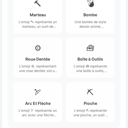
🔨
💣
Marteau
Bombe
L'emoji 🔨 représente un
Une bombe de style
marteau, un outil de
dessin animé,
construction et de
représentée comme une
bricolage couramment
boule noire avec une
utilisé.
mèche en feu.
⚙️
🧰
Roue Dentée
Boîte à Outils
L'emoji ⚙️, représentant
L'emoji 🧰 représente
une roue dentée, est un
une boîte à outils,
symbole circulaire doté
souvent utilisée pour
de plusieurs dents sur
stocker divers outils
son bord extérieur.
manuels.
🏹
⛏️
Arc Et Flèche
Pioche
L'emoji 🏹 représente un
L'emoji ⛏️ représente
arc avec une flèche
une pioche, un outil à
tirée, symbolisant l'art
long manche avec une
de l'archerie.
tête métallique pointue