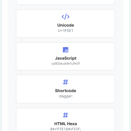
Unicode
U+1F5E1
JavaScript
ud83dudde1ufe0f
Shortcode
:dagger:
HTML Hexa
&#x1F5E1;&#xFE0F;