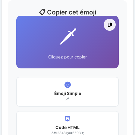
📋 Copier cet émoji
🗡️
Cliquez pour copier
Émoji Simple
🗡️
Code HTML
&#128481;&#65039;