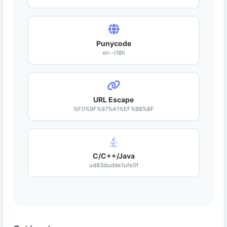
Punycode
xn--i18h
URL Escape
%F0%9F%97%A1%EF%B8%8F
C/C++/Java
ud83dudde1ufe0f