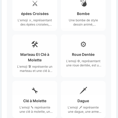
⚔️
💣
épées Croisées
Bombe
L'emoji ⚔️, représentant
Une bombe de style
des épées croisées,
dessin animé,
illustre deux épées
représentée comme une
pointées vers le haut, se
boule noire avec une
croisant au centre.
mèche en feu.
🛠️
⚙️
Marteau Et Clé à
Roue Dentée
Molette
L'emoji ⚙️, représentant
une roue dentée, est un
L'emoji 🛠️ représente un
symbole circulaire doté
marteau et une clé à
de plusieurs dents sur
molette croisés,
son bord extérieur.
symbolisant les outils de
travail.
🔧
🗡️
Clé à Molette
Dague
L'emoji 🔧 représente
L'emoji 🗡️ représente
une clé à molette, un
une dague, une arme
outil ajustable souvent
blanche à double