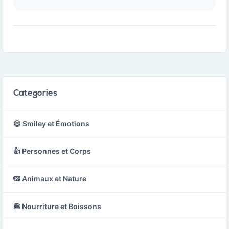
utilisé pour serrer ou
tranchant, souvent
desserrer des boulons et
associée à des
des écrous.
contextes historiques ou
fantastiques.
Categories
😃 Smiley et Émotions
👍 Personnes et Corps
🙉 Animaux et Nature
🍔 Nourriture et Boissons