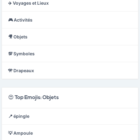
✈️ Voyages et Lieux
🎮 Activités
🎥 Objets
💯 Symboles
🎌 Drapeaux
😍 Top Emojis: Objets
📍 épingle
💡 Ampoule