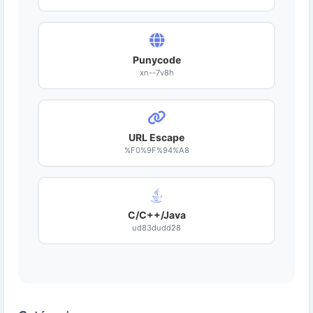
Punycode
xn--7v8h
URL Escape
%F0%9F%94%A8
C/C++/Java
ud83dudd28