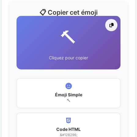
📋 Copier cet émoji
🔨
Cliquez pour copier
Émoji Simple
🔨
Code HTML
&#128296;