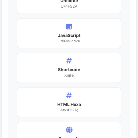
Unicode
U+1F52A
JavaScript
ud83dudd2a
Shortcode
:knife:
HTML Hexa
&#x1F52A;