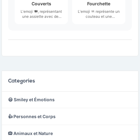
Couverts
Fourchette
L'emoji 🍽️, représentant
L'emoji 🍴 représente un
une assiette avec des
couteau et une
couverts, est une
fourchette croisés,
illustration simple et
symbolisant la vaisselle
épurée d'un repas prêt à
utilisée pour les repas.
être dégusté.
Categories
😃 Smiley et Émotions
👍 Personnes et Corps
🙉 Animaux et Nature