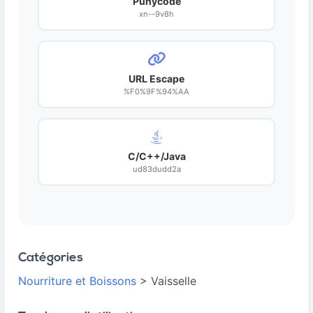
Punycode
xn--9v8h
URL Escape
%F0%9F%94%AA
C/C++/Java
ud83dudd2a
Catégories
Nourriture et Boissons
> Vaisselle