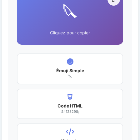
🔪
Cliquez pour copier
Émoji Simple
🔪
Code HTML
&#128298;