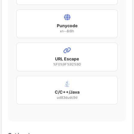
Punycode
xn--8r8h
URL Escape
%F0%9F%92%9D
C/C++/Java
ud83dudc9d