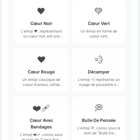
🖤
💚
Cœur Noir
Cœur Vert
L'emoji 🖤, représentant
Un émoji en forme de
un cœur noir, est une
coeur vert.
illustration stylisée d'un
cœur rempli de noir.
❤️
💨
Cœur Rouge
Décamper
Un émoji classique de
L'emoji 💨 représente un
coeur d'amour, utilisé
nuage de poussière ou
pour des manifestations
de vent, souvent
amoureuses.
interprété comme une
image de quelque chose
qui s'éloigne
❤️‍🩹
💭
rapidement.
Cœur Avec
Bulle De Pensée
Bandages
L'emoji 💭, connu sous le
nom de "Bulle De
L'emoji ❤️‍🩹, connu sous
Pensée", représente une
le nom de "Cœur Avec