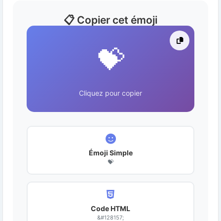
📋 Copier cet émoji
💝
Cliquez pour copier
Émoji Simple
💝
Code HTML
&#128157;