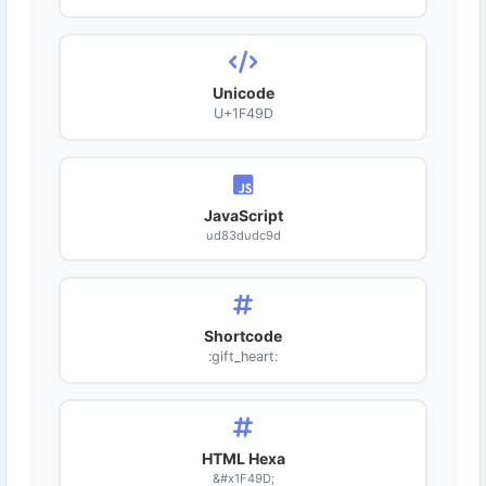
Unicode
U+1F49D
JavaScript
ud83dudc9d
Shortcode
:gift_heart:
HTML Hexa
&#x1F49D;