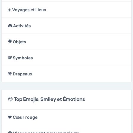
✈️ Voyages et Lieux
🎮 Activités
🎥 Objets
💯 Symboles
🎌 Drapeaux
😍 Top Emojis: Smiley et Émotions
❤️ Cœur rouge