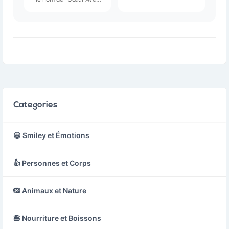
bulle de dialogue
Bandages", représente
stylisée qui émerge d'un
un cœur rouge avec un
point central, suggérant
bandage enroulé autour
une réflexion ou un
de lui.
processus de pensée.
Categories
😃 Smiley et Émotions
👍 Personnes et Corps
🙉 Animaux et Nature
🍔 Nourriture et Boissons