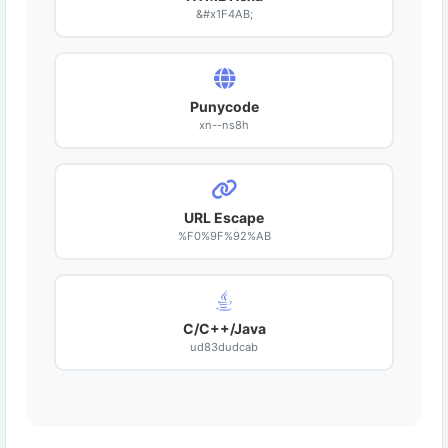
&#x1F4AB;
Punycode
xn--ns8h
URL Escape
%F0%9F%92%AB
C/C++/Java
ud83dudcab