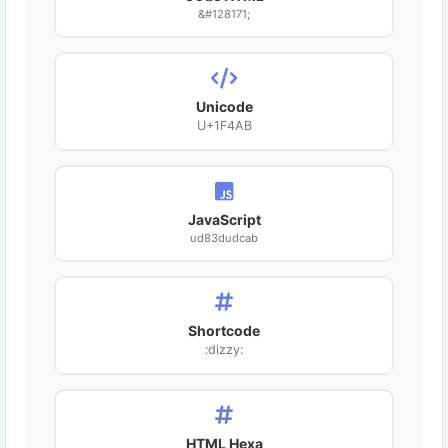
&#128171;
Unicode
U+1F4AB
JavaScript
ud83dudcab
Shortcode
:dizzy:
HTML Hexa