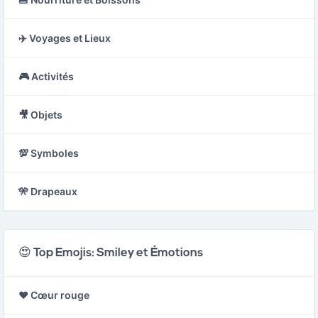
✈️ Voyages et Lieux
🎮 Activités
🎥 Objets
💯 Symboles
🎌 Drapeaux
😍 Top Emojis: Smiley et Émotions
❤️ Cœur rouge