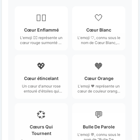
❤️‍🔥
🤍
Cœur Enflammé
Cœur Blanc
L'emoji ❤️‍🔥 représente un
L'emoji 🤍, connu sous le
cœur rouge surmonté de
nom de Cœur Blanc,
flammes, symbolisant
représente un cœur de
une passion intense ou
couleur blanche.
un amour ardent.
💖
🧡
Cœur étincelant
Cœur Orange
Un cœur d'amour rose
L'emoji 🧡 représente un
entouré d'étoiles qui
cœur de couleur orange,
donne l'impression qu'il
symbolisant des
brille ou qu'il brille.
émotions chaleureuses
et affectueuses.
💞
💬
Cœurs Qui
Bulle De Parole
Tournent
L'emoji 💬, connu sous le
nom de "Bulle De