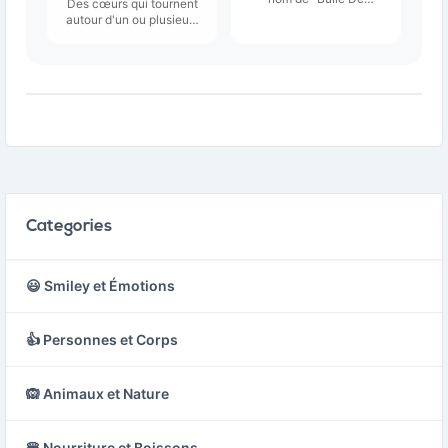
Des cœurs qui tournent
Parole", représente une
autour d'un ou plusieurs
bulle de dialogue
autres cœurs.
typique que l'on
retrouve dans les
bandes dessinées ou les
dialogues.
Categories
😃 Smiley et Émotions
👍 Personnes et Corps
🙉 Animaux et Nature
🍔 Nourriture et Boissons