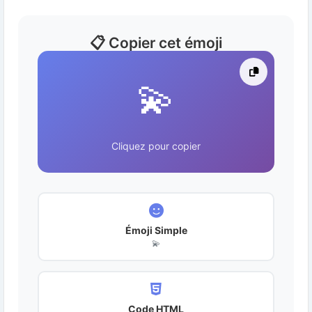
📋 Copier cet émoji
💫
Cliquez pour copier
Émoji Simple
💫
Code HTML