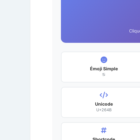
Cliqu
Émoji Simple
♋
Unicode
U+264B
Shortcode