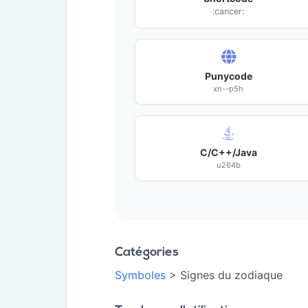
:cancer:
Punycode
xn--p5h
C/C++/Java
u264b
Catégories
Symboles
> Signes du zodiaque