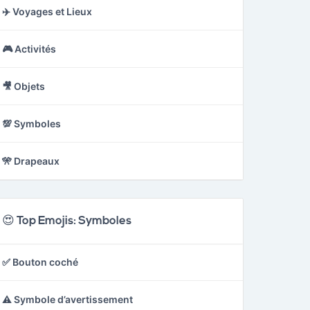
✈️ Voyages et Lieux
🎮 Activités
🎥 Objets
💯 Symboles
🎌 Drapeaux
😍 Top Emojis: Symboles
✅ Bouton coché
⚠️ Symbole d’avertissement