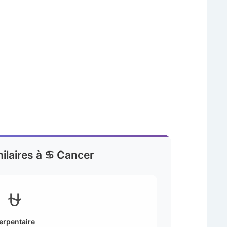
milaires à ♋ Cancer
⛎
erpentaire