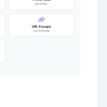
&#x264B;
URL Escape
%E2%99%8B