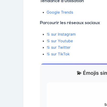
Tendance d'utilisation
Google Trends
Parcourir les réseaux sociaux
♋ sur Instagram
♋ sur Youtube
♋ sur Twitter
♋ sur TikTok
💫 Émojis si
S