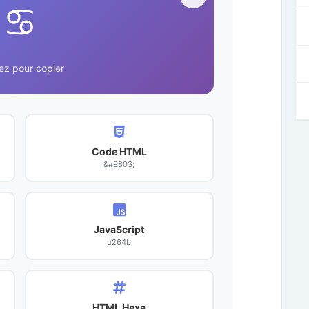
♋
ez pour copier
Code HTML
&#9803;
JavaScript
u264b
HTML Hexa