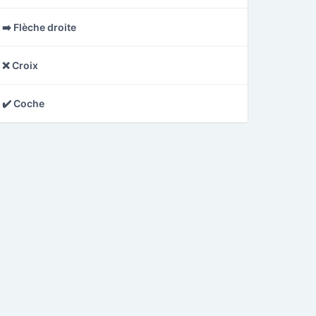
➡️ Flèche droite
❌ Croix
✔️ Coche