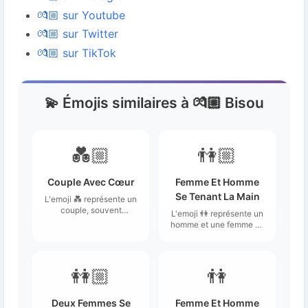
💏🏼 sur Youtube
💏🏼 sur Twitter
💏🏼 sur TikTok
💫 Émojis similaires à 💏🏼 Bisou
💑🏼
👫🏼
Couple Avec Cœur
Femme Et Homme
Se Tenant La Main
L'emoji 💑 représente un
couple, souvent
L'emoji 👫 représente un
constitué d'une
homme et une femme se
personne, généralement
tenant la main,
un homme, et d'une
symbolisant souvent
autre, généralement une
une relation amoureuse
femme, se tenant l'un à
ou une connexion intime
👭🏼
👫
l'autre tout en étant
entre deux personnes.
entourés d'un cœur.
Deux Femmes Se
Femme Et Homme