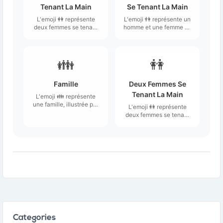
Tenant La Main
Se Tenant La Main
L'emoji 👭 représente
L'emoji 👫 représente un
deux femmes se tenant
homme et une femme se
la main, symbolisant une
tenant la main,
connexion, une amitié
symbolisant souvent
ou une relation entre
une relation amoureuse
femmes.
ou une connexion intime
👪
👭
entre deux personnes.
Famille
Deux Femmes Se
Tenant La Main
L'emoji 👪 représente
une famille, illustrée par
L'emoji 👭 représente
un groupe de personnes.
deux femmes se tenant
la main, symbolisant une
connexion, une amitié
ou une relation entre
femmes.
Categories