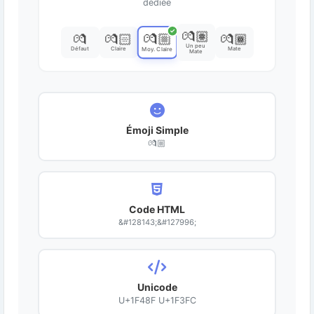
dédiée
✓
💏🏽
💏🏼
💏
💏🏻
💏🏾
Un peu
Défaut
Claire
Mate
Moy. Claire
Mate
Émoji Simple
💏🏼
Code HTML
&#128143;&#127996;
Unicode
U+1F48F U+1F3FC