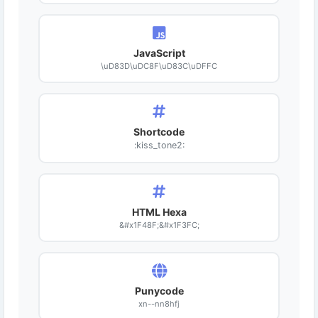
JavaScript
\uD83D\uDC8F\uD83C\uDFFC
Shortcode
:kiss_tone2:
HTML Hexa
&#x1F48F;&#x1F3FC;
Punycode
xn--nn8hfj