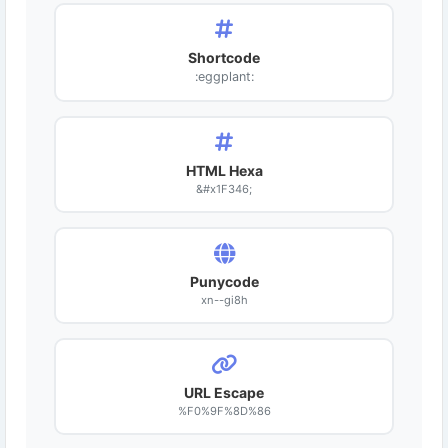
Shortcode
:eggplant:
HTML Hexa
&#x1F346;
Punycode
xn--gi8h
URL Escape
%F0%9F%8D%86