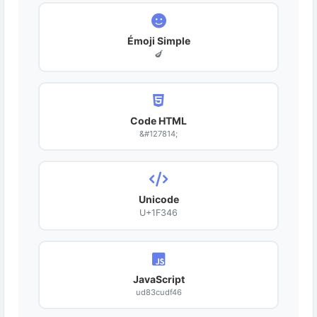
Émoji Simple
🍆
Code HTML
&#127814;
Unicode
U+1F346
JavaScript
ud83cudf46