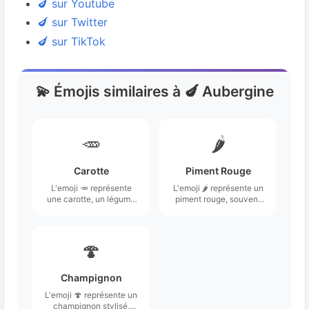
🍆 sur Youtube
🍆 sur Twitter
🍆 sur TikTok
💫 Émojis similaires à 🍆 Aubergine
🥕
🌶️
Carotte
Piment Rouge
L'emoji 🥕 représente
L'emoji 🌶️ représente un
une carotte, un légume
piment rouge, souvent
bien connu, avec une
illustré avec une forme
forme allongée et
allongée et légèrement
conique, généralement
courbée, mettant en
de couleur orange.
avant sa couleur vive et
🍄
sa tige verte.
Champignon
L'emoji 🍄 représente un
champignon stylisé,