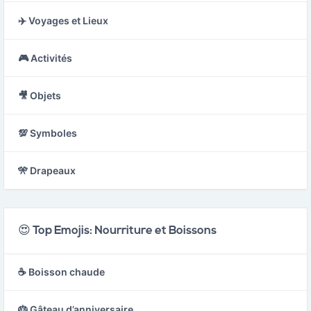
✈️ Voyages et Lieux
🎮 Activités
🎥 Objets
💯 Symboles
🎌 Drapeaux
😍 Top Emojis: Nourriture et Boissons
☕ Boisson chaude
🎂 Gâteau d’anniversaire