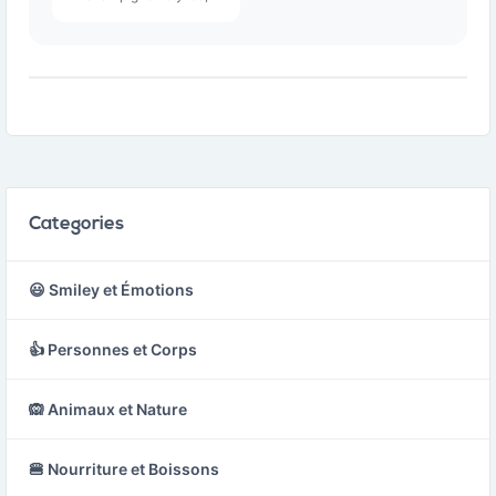
généralement de
couleur rouge avec des
taches blanches sur le
chapeau, et un pied
blanc.
Categories
😃 Smiley et Émotions
👍 Personnes et Corps
🙉 Animaux et Nature
🍔 Nourriture et Boissons