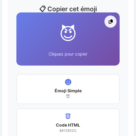
📋 Copier cet émoji
😈
Cliquez pour copier
Émoji Simple
😈
Code HTML
&#128520;