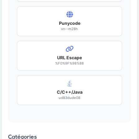
Punycode
xn--m28h
URL Escape
%F0%9F%98%88
C/C++/Java
ud83dude08
Catégories