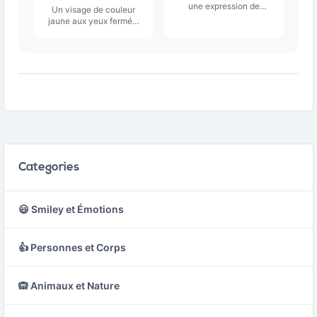
une expression de
Un visage de couleur
colère : bouche froncée,
jaune aux yeux fermés,
yeux et sourcils froncés
aux sourcils sillonnés, au
vers le bas.
froncement large des
sourcils et aux deux
bouffées de vapeur qui
sortent de son nez,
comme dans un souffle
ou une fumée.
Categories
😃 Smiley et Émotions
👍 Personnes et Corps
🙉 Animaux et Nature