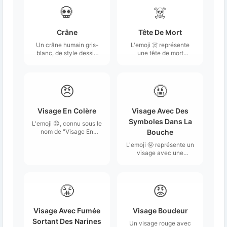
💀
☠️
Crâne
Tête De Mort
Un crâne humain gris-
L'emoji ☠️ représente
blanc, de style dessin
une tête de mort
animé, avec de larges
surmontée de deux os
orbites noires.
croisés, souvent
associée à des
symboles de danger ou
😠
🤬
de poison.
Visage En Colère
Visage Avec Des
Symboles Dans La
L'emoji 😠, connu sous le
nom de "Visage En
Bouche
Colère", représente un
L'emoji 🤬 représente un
visage jaune avec des
visage avec une
sourcils froncés et une
expression intense et
bouche fermée,
furieuse, où des
affichant une expression
symboles tels que des
de mécontentement ou
astérisques ou des
😤
😡
de colère.
caractères spéciaux
apparaissent dans la
bouche.
Visage Avec Fumée
Visage Boudeur
Sortant Des Narines
Un visage rouge avec