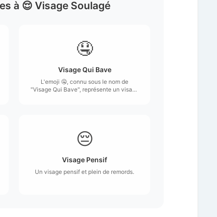
res à 😌 Visage Soulagé
🤤
Visage Qui Bave
L'emoji 🤤, connu sous le nom de
"Visage Qui Bave", représente un visage
avec des yeux fermés et une grande
langue qui sort, laissant échapper de la
salive.
😔
Visage Pensif
Un visage pensif et plein de remords.