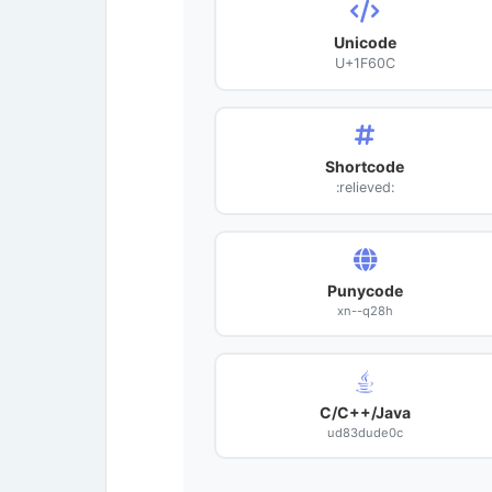
Unicode
U+1F60C
Shortcode
:relieved:
Punycode
xn--q28h
C/C++/Java
ud83dude0c