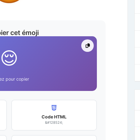
ier cet émoji
😌
ez pour copier
Code HTML
&#128524;