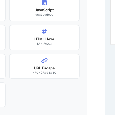
JavaScript
ud83dude0c
HTML Hexa
&#x1F60C;
URL Escape
%F0%9F%98%8C