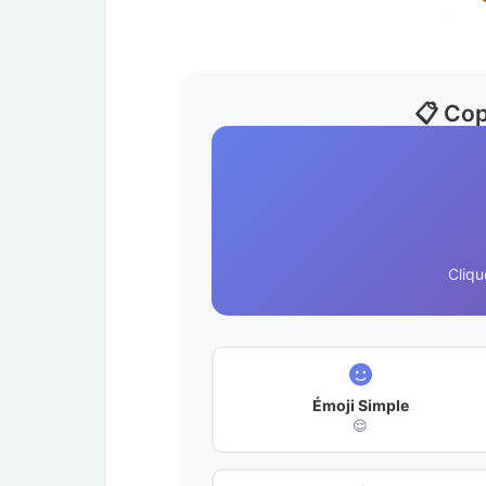
📋 Cop
Cliqu
Émoji Simple
😌