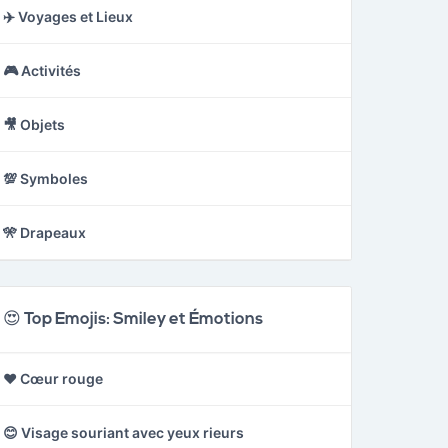
✈️ Voyages et Lieux
🎮 Activités
🎥 Objets
💯 Symboles
🎌 Drapeaux
😍 Top Emojis: Smiley et Émotions
❤️ Cœur rouge
😊 Visage souriant avec yeux rieurs