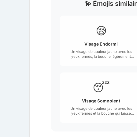
💫 Émojis similai
😪
Visage Endormi
Un visage de couleur jaune avec les
yeux fermés, la bouche légèrement
ouverte, et une bulle de morve bleue
provenant de son nez.
😴
Visage Somnolent
Un visage de couleur jaune avec les
yeux fermés et la bouche qui laisse
sortir trois Zzz de style dessin animé
pour indiquer qu'il dort profondément.