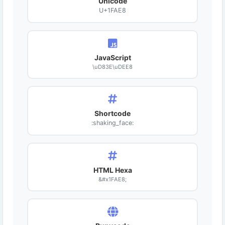
Unicode
U+1FAE8
JavaScript
\uD83E\uDEE8
Shortcode
:shaking_face:
HTML Hexa
&#x1FAE8;