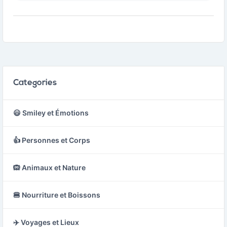
de désapprobation,
d'ennui ou de
scepticisme.
Categories
😃 Smiley et Émotions
👍 Personnes et Corps
🙉 Animaux et Nature
🍔 Nourriture et Boissons
✈️ Voyages et Lieux