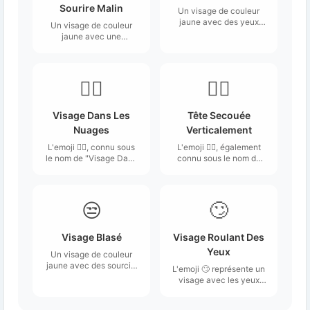
Sourire Malin
Un visage de couleur
jaune avec des yeux
Un visage de couleur
ouverts et montrant des
jaune avec une
dents serrées.
expression faciale
sournoise, hautaine,
espiègle ou suggestive.
😶‍🌫️
🙂‍↕️
Visage Dans Les
Tête Secouée
Nuages
Verticalement
L'emoji 😶‍🌫️, connu sous
L'emoji 🙂‍↕️, également
le nom de "Visage Dans
connu sous le nom de
Les Nuages", représente
"Tête Secouée
un visage neutre avec
Verticalement",
une expression indécise,
représente un visage
entouré de nuages.
souriant avec un léger
😒
🙄
air de scepticisme ou
d'incertitude.
Visage Blasé
Visage Roulant Des
Yeux
Un visage de couleur
jaune avec des sourcils
L'emoji 🙄 représente un
légèrement relevés, un
visage avec les yeux
froncement des sourcils
tournés vers le haut, ce
et des yeux regardant
qui suggère une attitude
sur le côté.