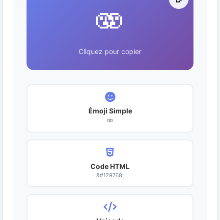
🫨
Cliquez pour copier
Émoji Simple
🫨
Code HTML
&#129768;