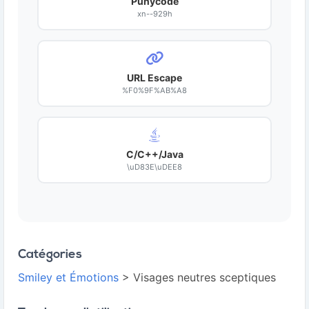
Punycode
xn--929h
URL Escape
%F0%9F%AB%A8
C/C++/Java
\uD83E\uDEE8
Catégories
Smiley et Émotions
> Visages neutres sceptiques