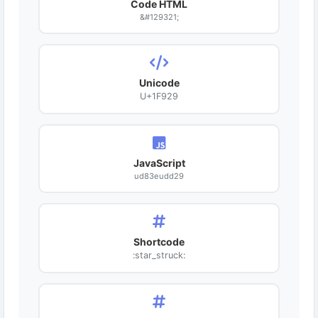
Code HTML
&#129321;
Unicode
U+1F929
JavaScript
ud83eudd29
Shortcode
:star_struck: