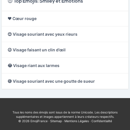
😍 Top Emojis: Smiley et Émotions
❤️ Cœur rouge
😊 Visage souriant avec yeux rieurs
😉 Visage faisant un clin d’œil
😂 Visage riant aux larmes
😅 Visage souriant avec une goutte de sueur
Tous les noms des émojis sont issus de la norme Unicode. Les descriptions
supplémentaires et images appartiennent à leurs créateurs respectifs.
© 2026 EmojiFrance ·
Sitemap
·
Mentions Légales
·
Confidentialité