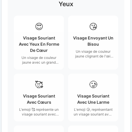
Yeux
😍
😘
Visage Souriant
Visage Envoyant Un
Avec Yeux En Forme
Bisou
De Cœur
Un visage de couleur
jaune clignant de l'œil
Un visage de couleur
avec des lèvres plissées
jaune avec un grand
qui soufflent un baiser,
sourire, parfois avec des
représenté comme un
dents, et des cœurs
petit cœur rouge.
rouges, de style dessin
animé, pour les yeux.
🥰
🥲
Visage Souriant
Visage Souriant
Avec Cœurs
Avec Une Larme
L'emoji 🥰 représente un
L'emoji 🥲, représentant
visage souriant avec
un visage souriant avec
trois cœurs flottants
une larme, affiche une
autour de lui.
expression à la fois
joyeuse et émotive.