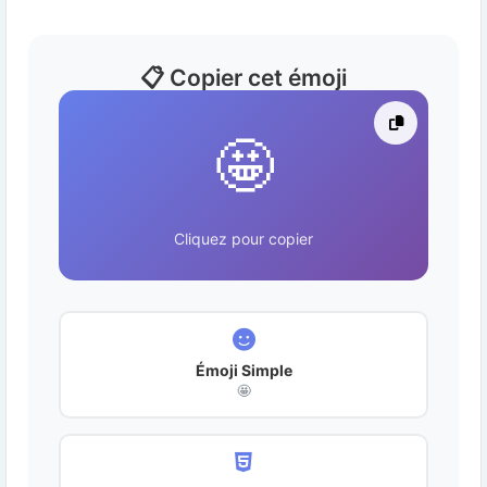
📋 Copier cet émoji
🤩
Cliquez pour copier
Émoji Simple
🤩