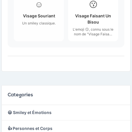
☺️
😗
Visage Souriant
Visage Faisant Un
Bisou
Un smiley classique.
L'emoji 😗, connu sous le
nom de "Visage Faisant
Un Bisou", représente un
visage souriant avec
des yeux fermés et une
bouche en forme de "O"
qui simule un baiser.
Categories
😃 Smiley et Émotions
👍 Personnes et Corps