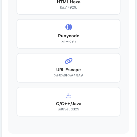
HTML Hexa
&#x1F929;
Punycode
xn--iq9h
URL Escape
%F0%9F%A4%A9
C/C++/Java
ud83eudd29