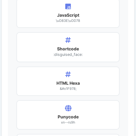
JavaScript
\uD83E\uDD78
Shortcode
:disguised_face:
HTML Hexa
&#x1F978;
Punycode
xn--rs9h