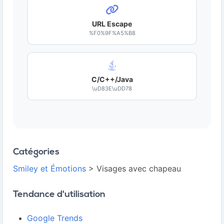
URL Escape
%F0%9F%A5%B8
C/C++/Java
\uD83E\uDD78
Catégories
Smiley et Émotions
> Visages avec chapeau
Tendance d'utilisation
Google Trends