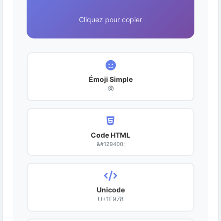
Cliquez pour copier
Émoji Simple
🥸
Code HTML
&#129400;
Unicode
U+1F978