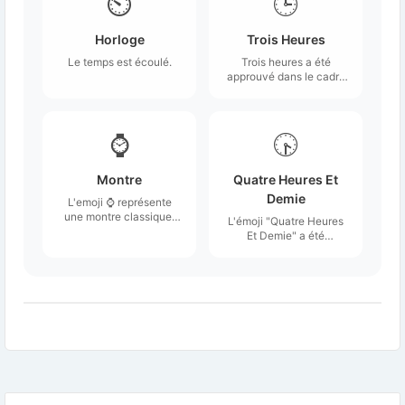
⏲️
🕒
Horloge
Trois Heures
Le temps est écoulé.
Trois heures a été
approuvé dans le cadre
de l'Unicode 6.
⌚
🕟
Montre
Quatre Heures Et
Demie
L'emoji ⌚ représente
une montre classique,
L'émoji "Quatre Heures
souvent stylisée avec
Et Demie" a été
un cadran rond et un
approuvé dans le cadre
bracelet.
d'Unicode 6.