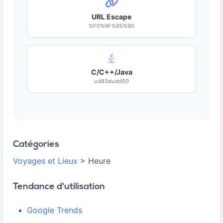
URL Escape
%F0%9F%95%90
C/C++/Java
ud83dudd50
Catégories
Voyages et Lieux
> Heure
Tendance d'utilisation
Google Trends