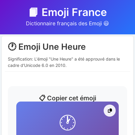
📙 Emoji France
Dictionnaire français des Emoji 😃
🕐 Emoji Une Heure
Signification: L'émoji "Une Heure" a été approuvé dans le
cadre d'Unicode 6.0 en 2010.
📋 Copier cet émoji
🕐