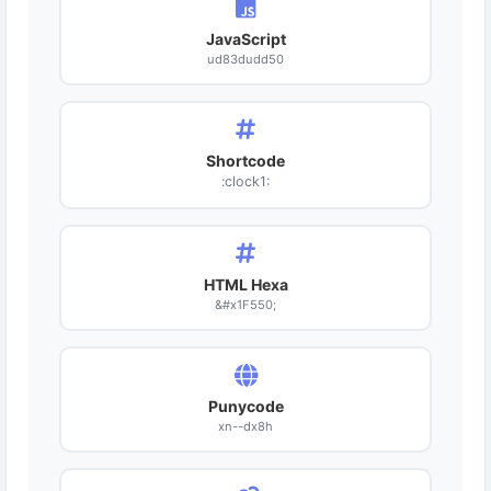
JavaScript
ud83dudd50
Shortcode
:clock1:
HTML Hexa
&#x1F550;
Punycode
xn--dx8h