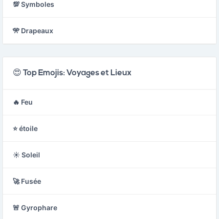
💯 Symboles
🎌 Drapeaux
😍 Top Emojis: Voyages et Lieux
🔥 Feu
⭐ étoile
☀️ Soleil
🚀 Fusée
🚨 Gyrophare