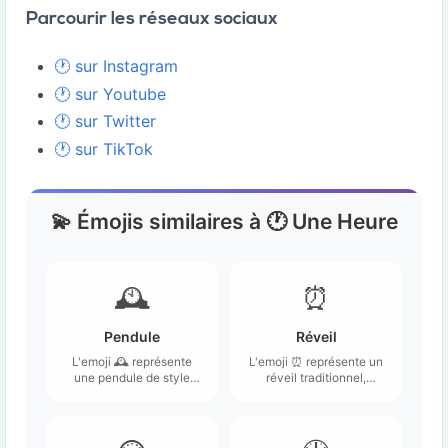
Parcourir les réseaux sociaux
🕐 sur Instagram
🕐 sur Youtube
🕐 sur Twitter
🕐 sur TikTok
💫 Émojis similaires à 🕐 Une Heure
🕰️
⏰
Pendule
Réveil
L'emoji 🕰️ représente
L'emoji ⏰ représente un
une pendule de style
réveil traditionnel,
classique, souvent
souvent illustré avec
associée à un intérieur
deux cloches sur le
élégant.
dessus et un cadran
circulaire.