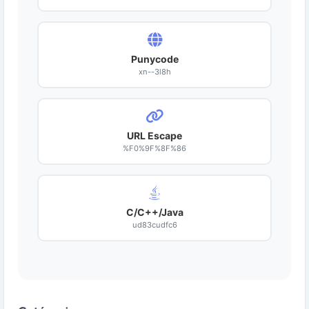
Punycode
xn--3l8h
URL Escape
%F0%9F%8F%86
C/C++/Java
ud83cudfc6