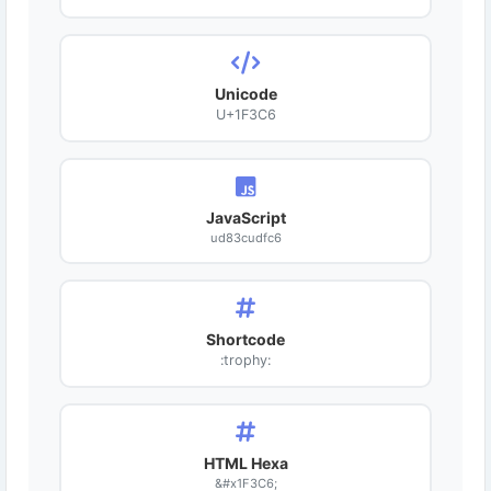
Unicode
U+1F3C6
JavaScript
ud83cudfc6
Shortcode
:trophy:
HTML Hexa
&#x1F3C6;