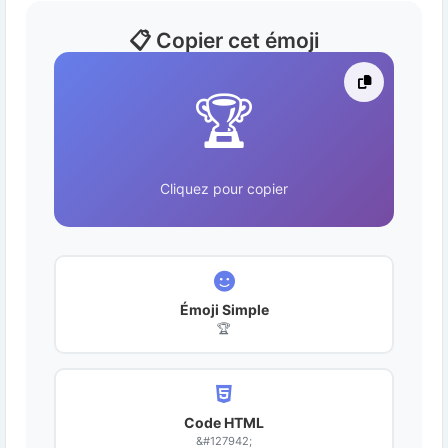
📋 Copier cet émoji
🏆
Cliquez pour copier
Émoji Simple
🏆
Code HTML
&#127942;