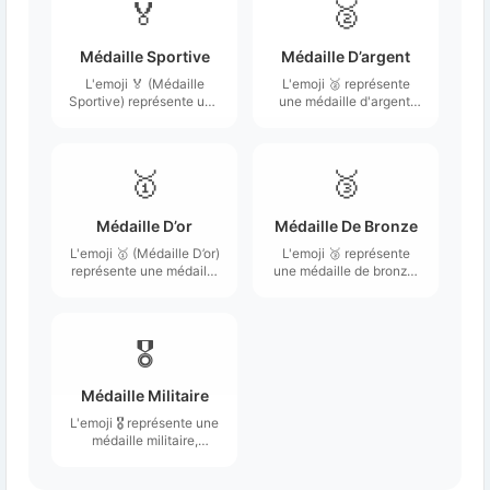
🏅
🥈
Médaille Sportive
Médaille D’argent
L'emoji 🏅 (Médaille
L'emoji 🥈 représente
Sportive) représente une
une médaille d'argent,
médaille en or
généralement associée
suspendue à un ruban.
à la deuxième place
dans une compétition ou
un événement sportif.
🥇
🥉
Médaille D’or
Médaille De Bronze
L'emoji 🥇 (Médaille D’or)
L'emoji 🥉 représente
représente une médaille
une médaille de bronze,
ronde dorée, souvent
généralement associée
ornée d'une étoile ou
à la troisième place dans
d'un design central,
une compétition.
suspendue à un ruban.
🎖️
Médaille Militaire
L'emoji 🎖️ représente une
médaille militaire,
souvent illustrée par une
médaille en or