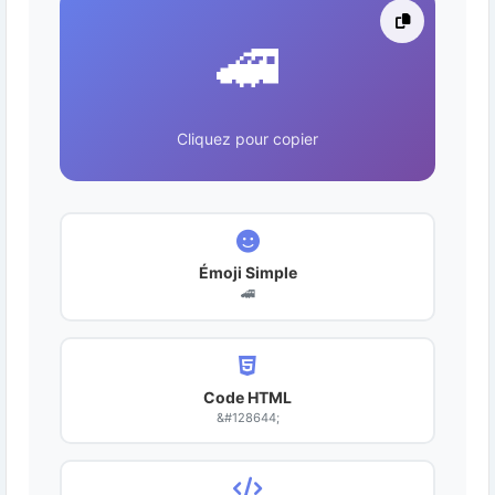
🚄
Cliquez pour copier
Émoji Simple
🚄
Code HTML
&#128644;