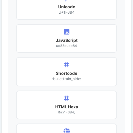
Unicode
U+1F684
JavaScript
ud83dude84
Shortcode
:bullettrain_side:
HTML Hexa
&#x1F684;