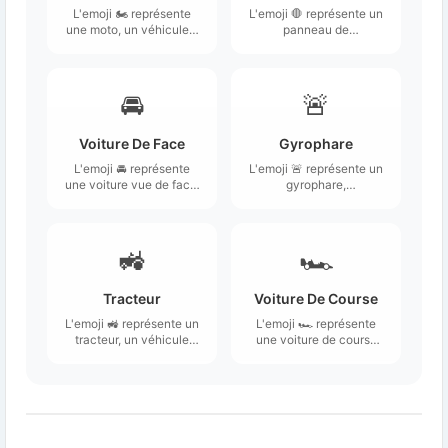
L'emoji 🏍️ représente
L'emoji 🛑 représente un
une moto, un véhicule à
panneau de
deux roues conçu pour
signalisation en forme
le transport sur routes.
de octogone,
généralement de
couleur rouge avec un
🚘
🚨
fond blanc.
Voiture De Face
Gyrophare
L'emoji 🚘 représente
L'emoji 🚨 représente un
une voiture vue de face,
gyrophare,
caractérisée par ses
généralement utilisé sur
phares distincts et sa
les véhicules d'urgence
forme stylisée.
tels que les voitures de
police, les ambulances
🚜
🏎️
ou les camions de
pompiers.
Tracteur
Voiture De Course
L'emoji 🚜 représente un
L'emoji 🏎️ représente
tracteur, un véhicule
une voiture de course
robuste généralement
stylisée, souvent perçue
utilisé dans l'agriculture.
comme rapide et
sportive.