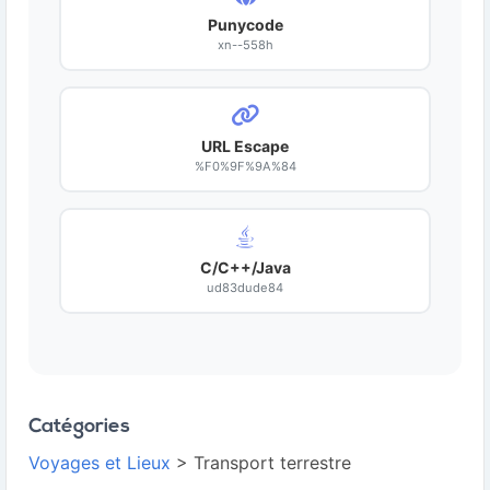
Punycode
xn--558h
URL Escape
%F0%9F%9A%84
C/C++/Java
ud83dude84
Catégories
Voyages et Lieux
> Transport terrestre