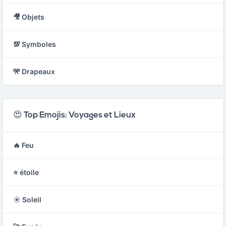
🎥 Objets
💯 Symboles
🎌 Drapeaux
😍 Top Emojis: Voyages et Lieux
🔥 Feu
⭐ étoile
☀️ Soleil