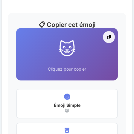
📋 Copier cet émoji
🐱
Cliquez pour copier
Émoji Simple
🐱