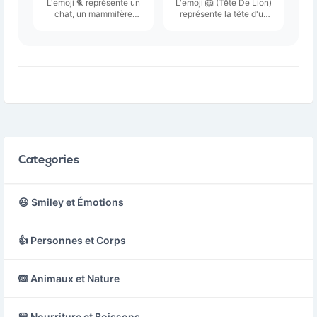
L'emoji 🐈 représente un
L'emoji 🦁 (Tête De Lion)
chat, un mammifère
représente la tête d'un
domestique souvent
lion, un mammifère
apprécié pour sa
emblématique souvent
compagnie et son
associé à la force et à la
indépendance.
royauté.
Categories
😃 Smiley et Émotions
👍 Personnes et Corps
🙉 Animaux et Nature
🍔 Nourriture et Boissons