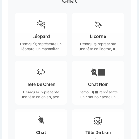
Chat
🐆
🦄
Léopard
Licorne
L'emoji 🐆 représente un
L'emoji 🦄 représente
léopard, un mammifère
une tête de licorne, un
carnivore reconnu pour
animal mythique
son pelage tacheté et sa
souvent associé à la
silhouette élégante.
magie et à la beauté.
🐶
🐈‍⬛
Tête De Chien
Chat Noir
L'emoji 🐶 représente
L'emoji 🐈‍⬛ représente
une tête de chien, avec
un chat noir avec un
des traits adorables et
pelage entièrement
amicaux.
sombre.
🐈
🦁
Chat
Tête De Lion