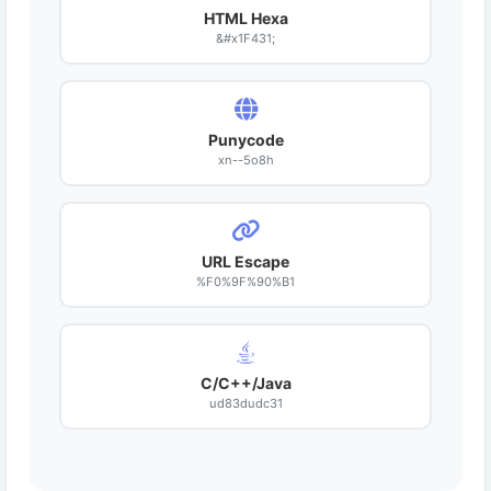
HTML Hexa
&#x1F431;
Punycode
xn--5o8h
URL Escape
%F0%9F%90%B1
C/C++/Java
ud83dudc31