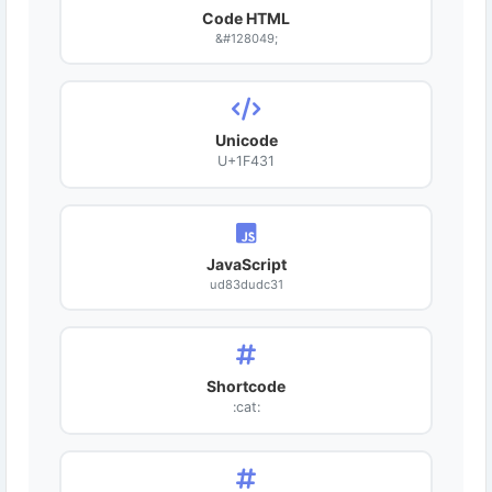
Code HTML
&#128049;
Unicode
U+1F431
JavaScript
ud83dudc31
Shortcode
:cat: