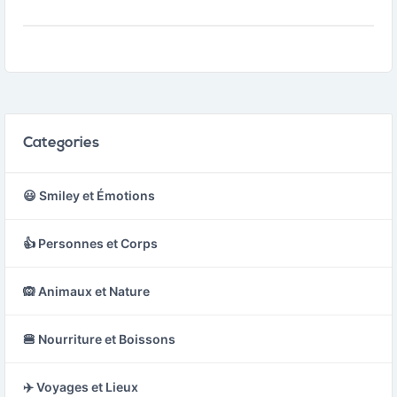
événement pour lequel
des concerts, des
un billet a été émis.
spectacles ou des
matchs sportifs.
Categories
😃 Smiley et Émotions
👍 Personnes et Corps
🙉 Animaux et Nature
🍔 Nourriture et Boissons
✈️ Voyages et Lieux