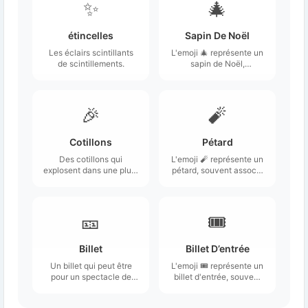
✨
🎄
étincelles
Sapin De Noël
Les éclairs scintillants
L'emoji 🎄 représente un
de scintillements.
sapin de Noël,
typiquement décoré
avec des guirlandes et
des boules colorées.
🎉
🧨
Cotillons
Pétard
Des cotillons qui
L'emoji 🧨 représente un
explosent dans une pluie
pétard, souvent associé
de confettis et de
à des célébrations et
banderoles lors d'une
des événements festifs.
fête.
🎫
🎟️
Billet
Billet D’entrée
Un billet qui peut être
L'emoji 🎟️ représente un
pour un spectacle de
billet d'entrée, souvent
théâtre, un événement
associé à des
sportif ou tout autre
événements tels que