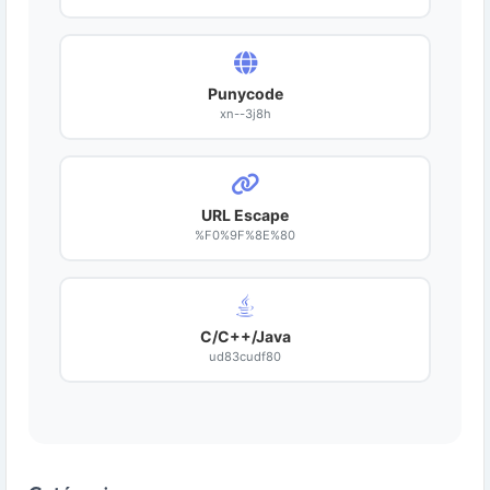
Punycode
xn--3j8h
URL Escape
%F0%9F%8E%80
C/C++/Java
ud83cudf80