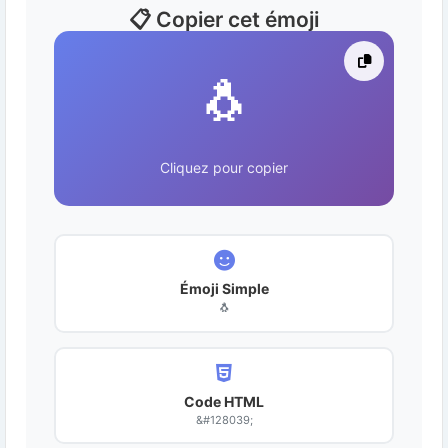
📋 Copier cet émoji
🐧
Cliquez pour copier
Émoji Simple
🐧
Code HTML
&#128039;