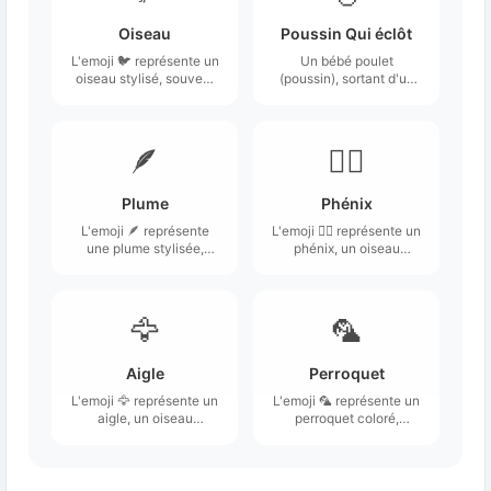
Oiseau
Poussin Qui éclôt
L'emoji 🐦 représente un
Un bébé poulet
oiseau stylisé, souvent
(poussin), sortant d'un
représenté avec un
œuf et voyant le monde
plumage bleu et une
pour la première fois.
petite tête arrondie.
🪶
🐦‍🔥
Plume
Phénix
L'emoji 🪶 représente
L'emoji 🐦‍🔥 représente un
une plume stylisée,
phénix, un oiseau
souvent associée à des
mythique associé à la
éléments de légèreté et
renaissance et à la
de nature.
résurrection.
🦅
🦜
Aigle
Perroquet
L'emoji 🦅 représente un
L'emoji 🦜 représente un
aigle, un oiseau
perroquet coloré,
majestueux connu pour
souvent représenté
sa grande envergure et
avec un plumage vif,
ses talents de chasseur.
notamment des teintes
de vert, rouge et bleu.