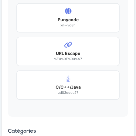
Punycode
xn--vo8h
URL Escape
%F0%9F%90%A7
C/C++/Java
ud83dudc27
Catégories