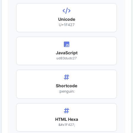
Unicode
U+1F427
JavaScript
ud83dudc27
Shortcode
:penguin:
HTML Hexa
&#x1F427;