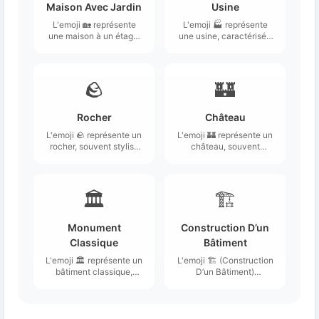
Maison Avec Jardin
Usine
L'emoji 🏡 représente
L'emoji 🏭 représente
une maison à un étage,
une usine, caractérisée
souvent accompagnée
par ses grandes
d'un petit jardin.
cheminées émettant de
la fumée.
🪨
🏰
Rocher
Château
L'emoji 🪨 représente un
L'emoji 🏰 représente un
rocher, souvent stylisé
château, souvent
avec une texture
caractérisé par ses tours
granuleuse et une
élancées, ses murs en
couleur grise ou beige.
pierre et ses créneaux,
évoquant une
🏛️
🏗️
architecture médiévale
majestueuse.
Monument
Construction D’un
Classique
Bâtiment
L'emoji 🏛️ représente un
L'emoji 🏗️ (Construction
bâtiment classique,
D’un Bâtiment)
souvent associé à
représente une grue de
l'architecture des
construction avec sa
civilisations anciennes
structure emblématique,
comme la Rome antique
souvent associée à des