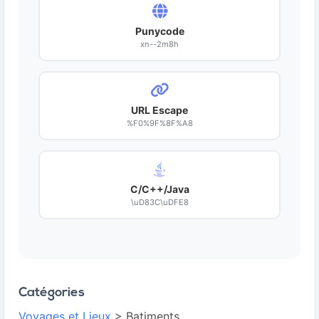
Punycode
xn--2m8h
URL Escape
%F0%9F%8F%A8
C/C++/Java
\uD83C\uDFE8
Catégories
Voyages et Lieux
> Batiments