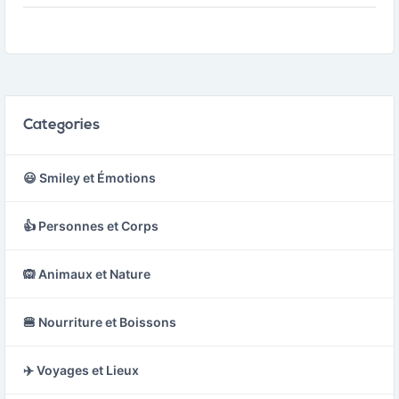
ou la Grèce antique.
projets de construction
en cours.
Categories
😃 Smiley et Émotions
👍 Personnes et Corps
🙉 Animaux et Nature
🍔 Nourriture et Boissons
✈️ Voyages et Lieux