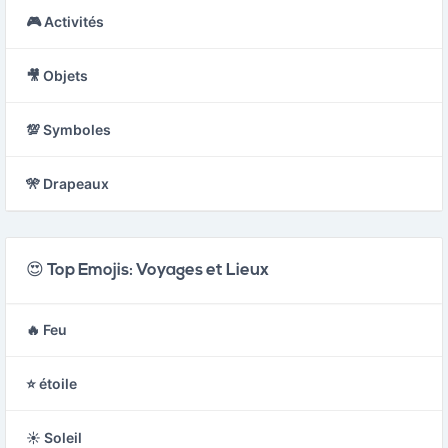
🎮 Activités
🎥 Objets
💯 Symboles
🎌 Drapeaux
😍 Top Emojis: Voyages et Lieux
🔥 Feu
⭐ étoile
☀️ Soleil