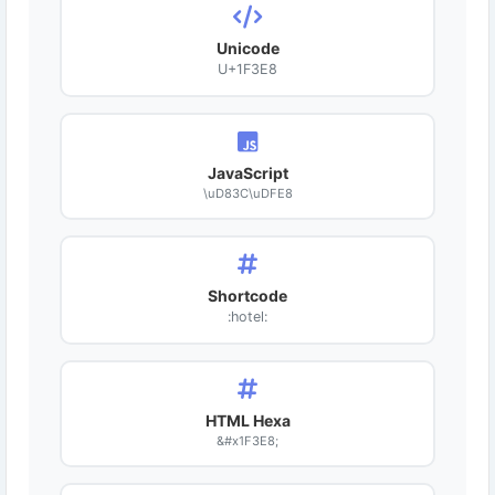
Unicode
U+1F3E8
JavaScript
\uD83C\uDFE8
Shortcode
:hotel:
HTML Hexa
&#x1F3E8;