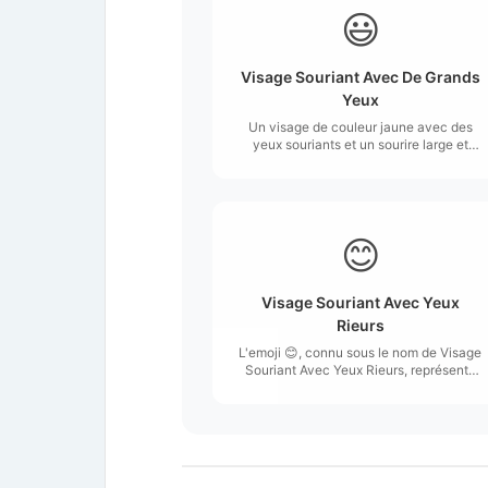
😃
Visage Souriant Avec De Grands
Yeux
Un visage de couleur jaune avec des
yeux souriants et un sourire large et
ouvert, montrant les dents supérieures
et la langue sur certaines plateformes.
😊
Visage Souriant Avec Yeux
Rieurs
L'emoji 😊, connu sous le nom de Visage
Souriant Avec Yeux Rieurs, représente
un visage jaune souriant avec des yeux
en forme de demi-lune qui expriment de
la joie et de la bonne humeur.