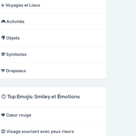
✈️ Voyages et Lieux
🎮 Activités
🎥 Objets
💯 Symboles
🎌 Drapeaux
😍 Top Emojis: Smiley et Émotions
❤️ Cœur rouge
😊 Visage souriant avec yeux rieurs