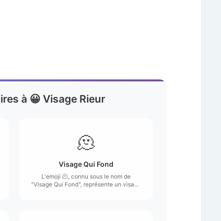
ires à 😀 Visage Rieur
🫠
Visage Qui Fond
L'emoji 🫠, connu sous le nom de
"Visage Qui Fond", représente un visage
aux traits déformés qui semblent couler,
comme s'il fondait.