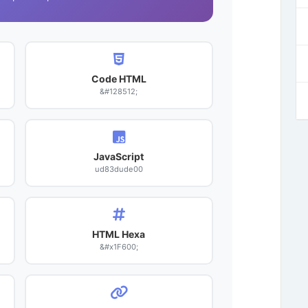
Code HTML
&#128512;
JavaScript
ud83dude00
HTML Hexa
&#x1F600;