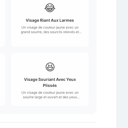
😂
Visage Riant Aux Larmes
Un visage de couleur jaune avec un
grand sourire, des sourcils relevés et
des yeux rieurs, chacun versant une
larme en riant si fort.
😆
Visage Souriant Avec Yeux
Plissés
Un visage de couleur jaune avec un
sourire large et ouvert et des yeux
crochus en forme de X.