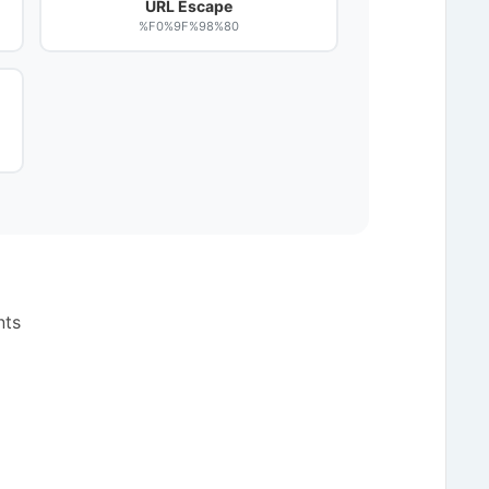
URL Escape
%F0%9F%98%80
nts