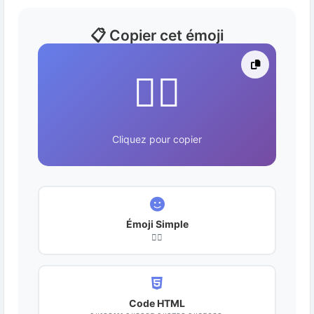
📋 Copier cet émoji
👯‍♀️
Cliquez pour copier
Émoji Simple
👯‍♀️
Code HTML