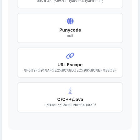
&#x1F46F;&#x200D;&#x2640;&#xFE0F;
Punycode
null
URL Escape
%F0%9F%91%AF%E2%80%8D%E2%99%80%EF%B8%8F
C/C++/Java
ud83dudc6fu200du2640ufe0f