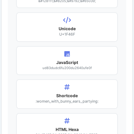
&#128111;&#8205;&#9792;&#65039;
Unicode
U+1F46F
JavaScript
ud83dudc6fu200du2640ufe0f
Shortcode
:women_with_bunny_ears_partying:
HTML Hexa