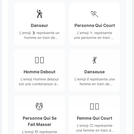
🕺
🏃
Danseur
Personne Qui Court
L'emoji 🕺 représente un
L'emoji 🏃 représente
homme en train de
une personne en train de
danser, généralement
courir, souvent
dans une posture
représentée avec des
dynamique avec les
jambes en mouvement
bras levés et un
et une posture
🧍‍♂️
💃
mouvement suggérant
dynamique.
l'énergie.
Homme Debout
Danseuse
L'emoji Homme debout
L'emoji 💃 représente une
est une combinaison des
femme en train de
emojis 🧍 Personne
danser, souvent illustrée
debout et ♂ Signe
dans une posture
masculin.
dynamique qui évoque
la joie et le mouvement.
💆
🏃‍♀️
Personne Qui Se
Femme Qui Court
Fait Masser
L'emoji 🏃‍♀️ représente
une femme en train de
L'emoji 💆 représente