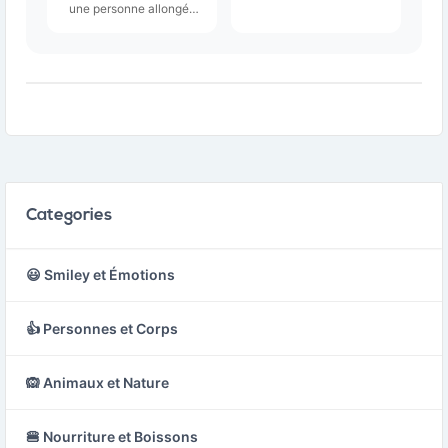
courir, illustrée avec des
une personne allongée
traits dynamiques qui
sur un tapis ou une table
évoquent le mouvement
de massage, souvent
et l'énergie.
avec les yeux fermés et
une expression de
détente sur le visage.
Categories
😃 Smiley et Émotions
👍 Personnes et Corps
🙉 Animaux et Nature
🍔 Nourriture et Boissons