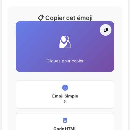
📋 Copier cet émoji
🫂
Cliquez pour copier
Émoji Simple
🫂
Code HTML