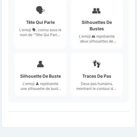
🗣️
👥
Tête Qui Parle
Silhouettes De
Bustes
L'emoji 🗣️, connu sous le
nom de "Tête Qui Parle",
L'emoji 👥 représente
représente un visage de
deux silhouettes de
profil avec une bouche
bustes humains de profil,
ouverte, suggérant une
généralement de
action de parler ou de
couleur beige ou grise,
communiquer.
sans détails spécifiques
👤
👣
comme des traits du
visage.
Silhouette De Buste
Traces De Pas
L'emoji 👤 représente
Deux pas humains,
une silhouette de buste
montrant le contour des
humain, généralement
deux pieds, y compris
de couleur noire ou grise
les cinq orteils.
sur fond blanc.