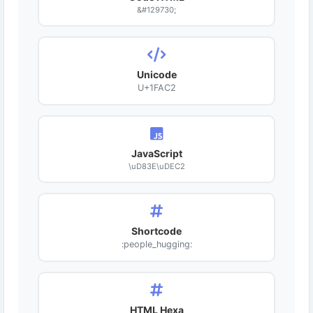
&#129730;
Unicode
U+1FAC2
JavaScript
\uD83E\uDEC2
Shortcode
:people_hugging:
HTML Hexa