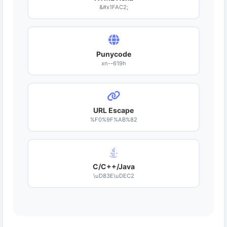
&#x1FAC2;
Punycode
xn--619h
URL Escape
%F0%9F%AB%82
C/C++/Java
\uD83E\uDEC2