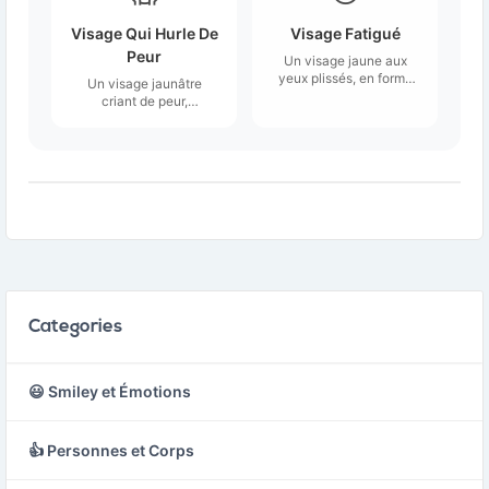
douloureuse mais avec
une nuance de
Visage Qui Hurle De
Visage Fatigué
soulagement.
Peur
Un visage jaune aux
yeux plissés, en forme
Un visage jaunâtre
de X.
criant de peur,
représenté par de
grands yeux blancs, une
bouche allongée et
ouverte, les mains
appuyées sur les joues,
et un front bleu clair,
comme s'il avait perdu
sa couleur.
Categories
😃 Smiley et Émotions
👍 Personnes et Corps