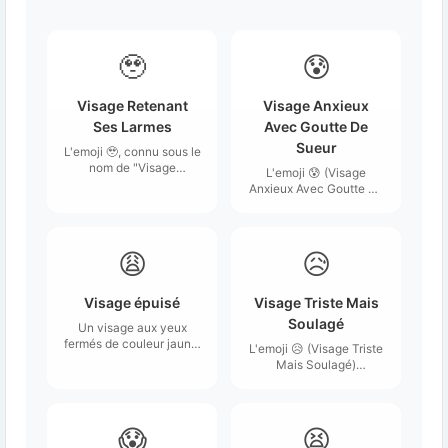
🥹
😰
Visage Retenant
Visage Anxieux
Ses Larmes
Avec Goutte De
Sueur
L'emoji 🥹, connu sous le
nom de "Visage
L'emoji 😰 (Visage
Retenant Ses Larmes",
Anxieux Avec Goutte De
représente un visage
Sueur) représente un
aux traits expressifs
visage au regard inquiet
avec des yeux brillants
avec une bouche
et des larmes qui
ouverte, accompagnée
😩
😥
semblent sur le point de
d'une goutte de sueur
couler.
sur le front.
Visage épuisé
Visage Triste Mais
Soulagé
Un visage aux yeux
fermés de couleur jaune,
L'emoji 😥 (Visage Triste
aux sourcils froncés, au
Mais Soulagé)
front ample et dégagé,
représente un visage
comme désemparé au
avec des larmes aux
point d'abandonner.
yeux et une expression
mélancolique, souvent
😱
😫
associée à une situation