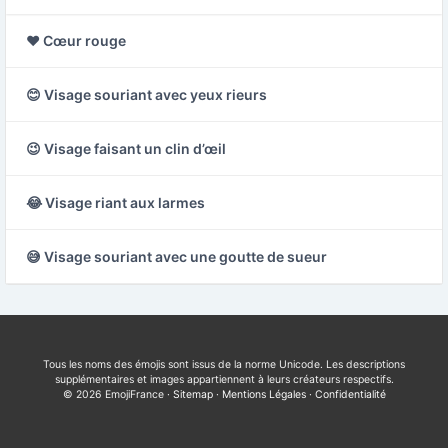
❤️ Cœur rouge
😊 Visage souriant avec yeux rieurs
😉 Visage faisant un clin d’œil
😂 Visage riant aux larmes
😅 Visage souriant avec une goutte de sueur
Tous les noms des émojis sont issus de la norme Unicode. Les descriptions
supplémentaires et images appartiennent à leurs créateurs respectifs.
© 2026 EmojiFrance ·
Sitemap
·
Mentions Légales
·
Confidentialité