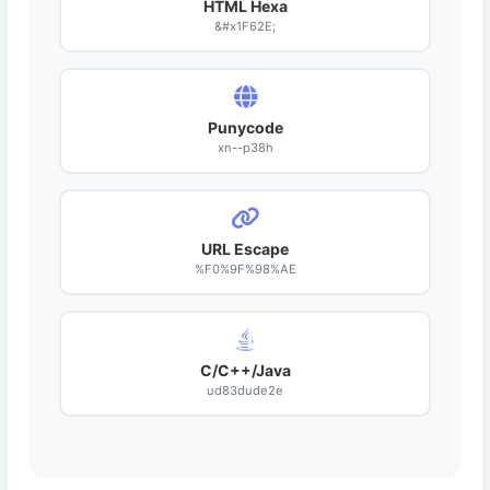
HTML Hexa
&#x1F62E;
Punycode
xn--p38h
URL Escape
%F0%9F%98%AE
C/C++/Java
ud83dude2e