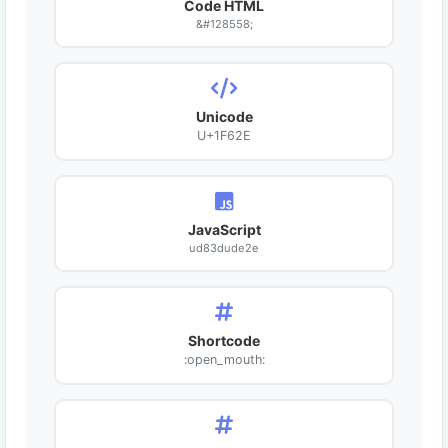
Code HTML
&#128558;
Unicode
U+1F62E
JavaScript
ud83dude2e
Shortcode
:open_mouth: