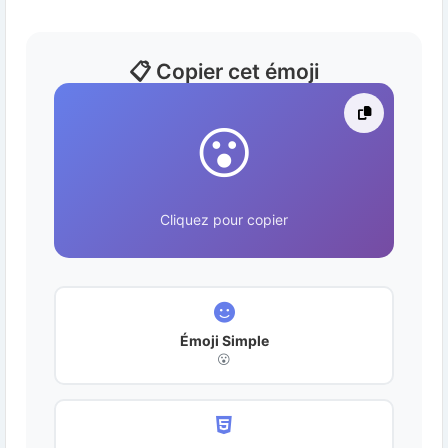
📋 Copier cet émoji
😮
Cliquez pour copier
Émoji Simple
😮